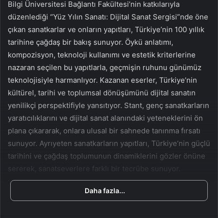
w
p
Bilgi Üniversitesi Bağlantı Fakültesi’nin katkılarıyla
o
o
düzenlediği “Yüz Yılın Sanatı: Dijital Sanat Sergisi”nde öne
n
s
çıkan sanatkarlar ve onların yapıtları, Türkiye’nin 100 yıllık
X
t
tarihine çağdaş bir bakış sunuyor. Öykü anlatımı,
a
kompozisyon, teknoloji kullanımı ve estetik kriterlerine
g
nazaran seçilen bu yapıtlarla, geçmişin ruhunu günümüz
ö
teknolojisiyle harmanlıyor. Kazanan eserler, Türkiye’nin
n
kültürel, tarihi ve toplumsal dönüşümünü dijital sanatın
d
yenilikçi perspektifiyle yansıtıyor. Stant, genç sanatkarların
e
yaratıcılıklarını ve dijital sanat alanındaki yeteneklerini ön
r
m
plana çıkararak, onlara ulusal bir sahnede tanınma fırsatı
e
sunuyor. Ayrıyeten sanatkarların yapıtları, Türkiye’nin güçlü
k
tarihini ve çağdaş toplumunun dinamiklerini gözler önüne
sererek, sanatseverlere farklı bir tecrübe sunuyor.
Daha fazla...
Samsung Electronics Türkiye Kurumsal Pazarlama
Yöneticisi Sibel Hür, standın açılışında yaptığı