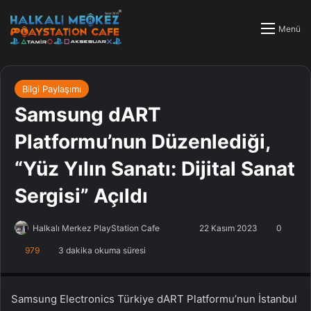
Menü
Bilgi Paylaşımı
Samsung dART
Platformu’nun Düzenlediği,
“Yüz Yılın Sanatı: Dijital Sanat
Sergisi” Açıldı
Halkalı Merkez PlayStation Cafe
F
B
22 Kasım 2023
0
o
i
979
3 dakika okuma süresi
PlayStation Tamir, PlayStation Cafe, PlayStation Bakım, Küçükçekmece
l
r
Halkalı PlayStation
l
e
o
-
Samsung Electronics Türkiye dART Platformu’nun İstanbul