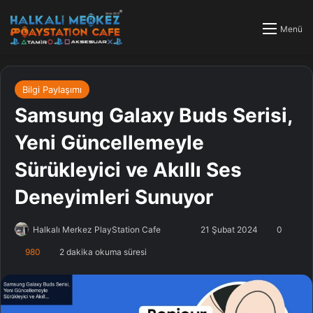
Menü
Bilgi Paylaşımı
Samsung Galaxy Buds Serisi,
Yeni Güncellemeyle
Sürükleyici ve Akıllı Ses
Deneyimleri Sunuyor
Halkalı Merkez PlayStation Cafe
F
B
21 Şubat 2024
0
o
i
980
2 dakika okuma süresi
l
r
l
e
o
-