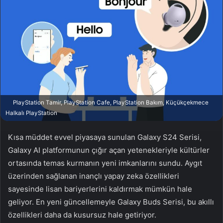
w
p
o
o
n
s
X
t
a
g
ö
n
d
PlayStation Tamir, PlayStation Cafe, PlayStation Bakım, Küçükçekmece
e
Halkalı PlayStation
r
m
Kısa müddet evvel piyasaya sunulan Galaxy S24 Serisi,
e
Galaxy AI platformunun çığır açan yetenekleriyle kültürler
k
ortasında temas kurmanın yeni imkanlarını sundu. Aygıt
üzerinden sağlanan inançlı yapay zeka özellikleri
sayesinde lisan bariyerlerini kaldırmak mümkün hale
geliyor. En yeni güncellemeyle Galaxy Buds Serisi, bu akıllı
özellikleri daha da kusursuz hale getiriyor.