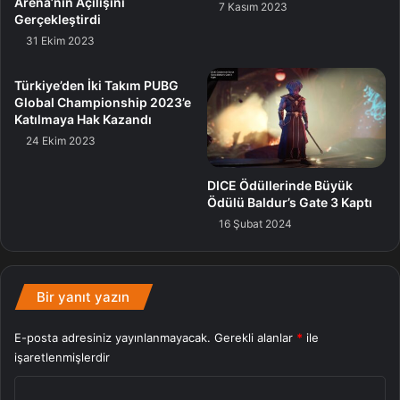
Arena’nın Açılışını
7 Kasım 2023
Gerçekleştirdi
31 Ekim 2023
Türkiye’den İki Takım PUBG
Global Championship 2023’e
Katılmaya Hak Kazandı
24 Ekim 2023
DICE Ödüllerinde Büyük
Ödülü Baldur’s Gate 3 Kaptı
16 Şubat 2024
Bir yanıt yazın
E-posta adresiniz yayınlanmayacak.
Gerekli alanlar
*
ile
işaretlenmişlerdir
Y