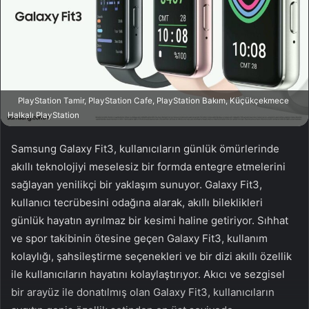
a
g
ö
n
d
e
PlayStation Tamir, PlayStation Cafe, PlayStation Bakım, Küçükçekmece
r
Halkalı PlayStation
m
e
Samsung Galaxy Fit3, kullanıcıların günlük ömürlerinde
k
akıllı teknolojiyi meselesiz bir formda entegre etmelerini
sağlayan yenilikçi bir yaklaşım sunuyor. Galaxy Fit3,
kullanıcı tecrübesini odağına alarak, akıllı bileklikleri
günlük hayatın ayrılmaz bir kesimi haline getiriyor. Sıhhat
ve spor takibinin ötesine geçen Galaxy Fit3, kullanım
kolaylığı, şahsileştirme seçenekleri ve bir dizi akıllı özellik
ile kullanıcıların hayatını kolaylaştırıyor. Akıcı ve sezgisel
bir arayüz ile donatılmış olan Galaxy Fit3, kullanıcıların