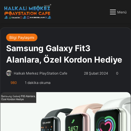
Menü
Bilgi Paylaşımı
Samsung Galaxy Fit3
Alanlara, Özel Kordon Hediye
Halkalı Merkez PlayStation Cafe
F
B
28 Şubat 2024
0
o
i
980
1 dakika okuma
l
r
l
e
o
-
w
p
o
o
n
s
X
t