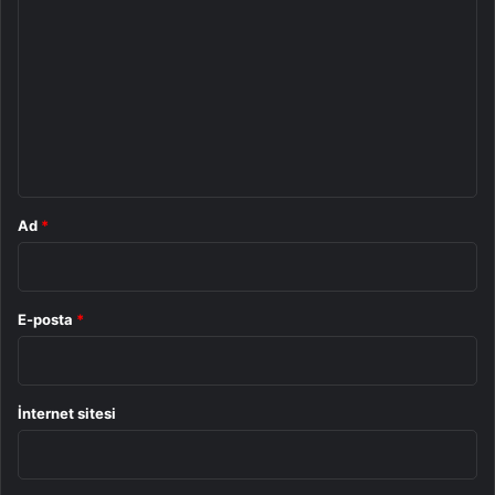
o
r
u
m
*
Ad
*
E-posta
*
İnternet sitesi