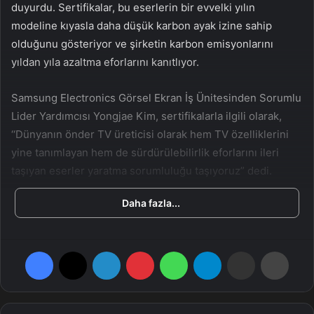
duyurdu. Sertifikalar, bu eserlerin bir evvelki yılın
modeline kıyasla daha düşük karbon ayak izine sahip
olduğunu gösteriyor ve şirketin karbon emisyonlarını
yıldan yıla azaltma eforlarını kanıtlıyor.
Samsung Electronics Görsel Ekran İş Ünitesinden Sorumlu
Lider Yardımcısı Yongjae Kim, sertifikalarla ilgili olarak,
‘‘Dünyanın önder TV üreticisi olarak hem TV özelliklerini
yine tanımlayan hem de sürdürülebilirlik eforlarını ileri
taşıyan eserler yaratma sorumluluğu taşıyoruz” dedi.
Daha fazla...
Samsung Electronics’i tebrik eden TÜV Rheinland Elektrik
İş Ünitesi Küresel Lider Yardımcısı Frank Holzmann ise
şunları belirtti: “Düşük Karbon sertifikasının verilmesi,
Facebook
X
LinkedIn
Pinterest
WhatsApp
Telegram
E-Posta ile paylaş
Yazdır
Samsung’un çevresel sürdürülebilirliğe olan bağlılığını,
karbon emisyonlarını azaltma ve iklim değişikliğiyle
çabadaki fiili uygulama gayretlerini onaylıyor. Markanın