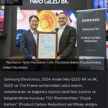
o
-
w
p
o
o
n
s
X
t
a
g
ö
n
d
e
PlayStation Tamir, PlayStation Cafe, PlayStation Bakım, Küçükçekmece
r
Halkalı PlayStation
m
Samsung Electronics, 2024 model Neo QLED 4K ve 8K,
e
k
OLED ve The Frame serilerindeki sekiz eserin,
milletlerarası ve bağımsız üçüncü taraf test, kontrol ve
belgelendirme kuruluşu TÜV Rheinland’dan “Düşük
Karbon” (Product Carbon Reduction) sertifikası aldığını