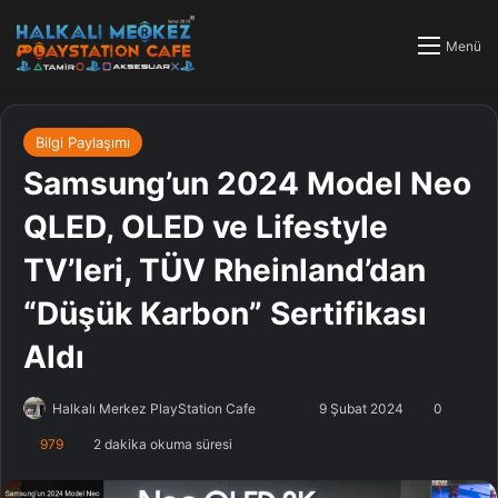
Menü
Bilgi Paylaşımı
Samsung’un 2024 Model Neo
QLED, OLED ve Lifestyle
TV’leri, TÜV Rheinland’dan
“Düşük Karbon” Sertifikası
Aldı
Halkalı Merkez PlayStation Cafe
F
B
9 Şubat 2024
0
o
i
979
2 dakika okuma süresi
l
r
l
e