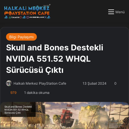
Menü
Bilgi Paylaşımı
Skull and Bones Destekli
NVIDIA 551.52 WHQL
Sürücüsü Çıktı
Halkalı Merkez PlayStation Cafe
F
B
13 Şubat 2024
0
o
i
979
1 dakika okuma
l
r
l
e
o
-
w
p
o
o