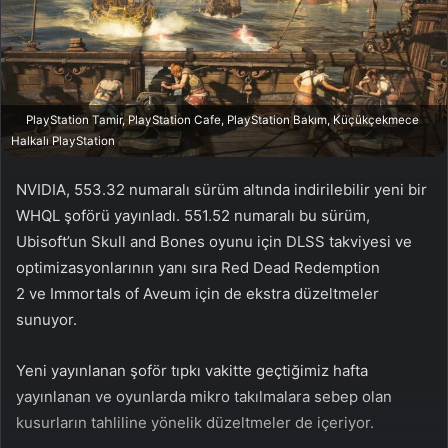
n
s
X
t
a
g
ö
PlayStation Tamir, PlayStation Cafe, PlayStation Bakım, Küçükçekmece
n
Halkalı PlayStation
d
e
NVIDIA, 553.32 numaralı sürüm altında indirilebilir yeni bir
r
WHQL şoförü yayınladı. 551.52 numaralı bu sürüm,
m
Ubisoft’un Skull and Bones oyunu için DLSS takviyesi ve
e
optimizasyonlarının yanı sıra Red Dead Redemption
k
2 ve Immortals of Aveum için de ekstra düzeltmeler
sunuyor.
Yeni yayınlanan şoför tıpkı vakitte geçtiğimiz hafta
yayınlanan ve oyunlarda mikro takılmalara sebep olan
kusurların tahliline yönelik düzeltmeler de içeriyor.