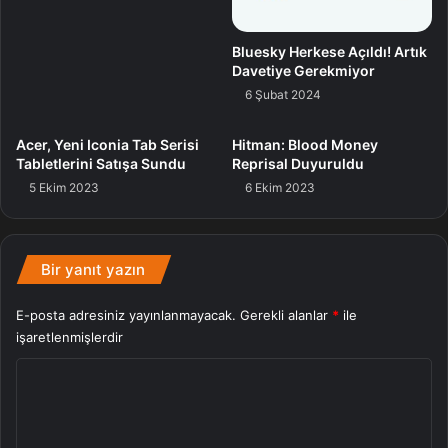
Immortals of Aveum uzun vadeli oynanıştaki stabilite
meseleleri giderildi.
Bluesky Herkese Açıldı! Artık
Davetiye Gerekmiyor
Sabit Genel Kusurlar:
6 Şubat 2024
Belirli sistem yapılandırmalarında web tarayıcılarında
Acer, Yeni Iconia Tab Serisi
Hitman: Blood Money
Tabletlerini Satışa Sundu
Reprisal Duyuruldu
gezinirken gözlemlenen muhtemel takılmalar
5 Ekim 2023
6 Ekim 2023
düzeltildi.
NVIDIA 553.32 WHQL şoförü, aşağıdaki grafik kartların
sahip 64 bit Windows 10 ve 11 sistemlerini dayanaklar:
Bir yanıt yazın
E-posta adresiniz yayınlanmayacak.
Gerekli alanlar
*
ile
TITAN
işaretlenmişlerdir
MIMARILER
RTX SERISI
GTX SERISI
SERISI
Y
GeForce GTX
o
16 Serisi
r