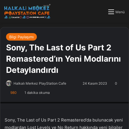
Menü
Bilgi Paylaşımı
Sony, The Last of Us Part 2
Remastered’ın Yeni Modlarını
Detaylandırdı
Halkalı Merkez PlayStation Cafe
F
B
24 Kasım 2023
0
o
i
980
1 dakika okuma
PlayStation Tamir, PlayStation Cafe, PlayStation Bakım, Küçükçekmece
l
r
Halkalı PlayStation
l
e
o
-
w
p
Sony, The Last of Us Part 2 Remastered’da bulunacak yeni
o
o
modlardan Lost Levels ve No Return hakkında yeni bilgiler