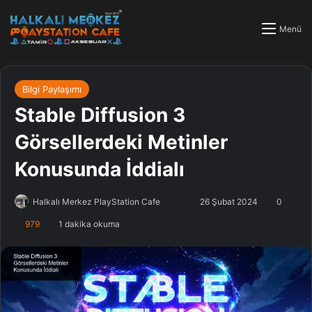
Menü
Bilgi Paylaşımı
Stable Diffusion 3
Görsellerdeki Metinler
Konusunda İddialı
Halkalı Merkez PlayStation Cafe
F
B
26 Şubat 2024
0
o
i
979
1 dakika okuma
l
r
l
e
o
-
w
p
o
o