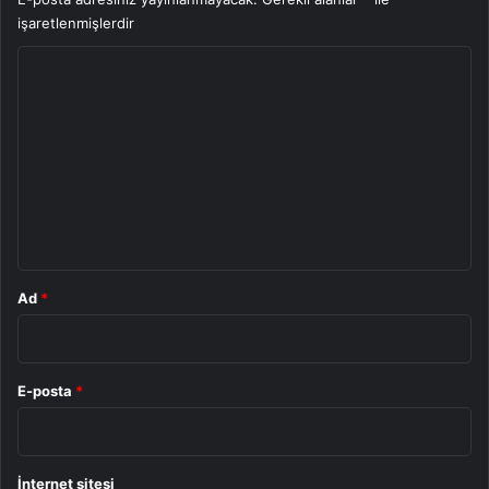
işaretlenmişlerdir
Y
o
r
u
m
*
Ad
*
E-posta
*
İnternet sitesi