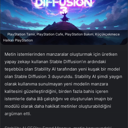
n
s
X
t
a
g
ö
PlayStation Tamir, PlayStation Cafe, PlayStation Bakım, Küçükçekmece
n
Halkalı PlayStation
d
e
Metin istemlerinden manzaralar oluşturmak için üretken
r
yapay zekayı kullanan Stable Diffusion’ın ardındaki
m
teşebbüs olan Stability AI tarafından yeni kuşak bir model
e
olan Stable Diffusion 3 duyuruldu. Stability AI şimdi yaygın
k
olarak kullanıma sunulmayan yeni modelin manzara
kalitesini güzelleştirdiğini, birden fazla bahis içeren
istemlerle daha âlâ çalıştığını ve oluşturulan imajın bir
modülü olarak daha hakikat metinler oluşturabildiğini
argüman etti.