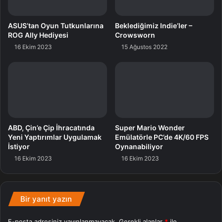
neredeyse gerçekçi, yüksek çözünürlüklü görüntüler
üretebilen yepisyeni bir yapay zeka modeli olan Sora‘yı
ASUS’tan Oyun Tutkunlarına
Beklediğimiz Indie’ler –
tanıtmasından birkaç gün sonra geldiğini de hatırlatalım.
ROG Ally Hediyesi
Crowsworn
16 Ekim 2023
15 Ağustos 2022
Aı
ABD, Çin’e Çip İhracatında
Super Mario Wonder
Yeni Yaptırımlar Uygulamak
Emülatörle PC’de 4K/60 FPS
İstiyor
Oynanabiliyor
16 Ekim 2023
16 Ekim 2023
Bir yanıt yazın
E-posta adresiniz yayınlanmayacak.
Gerekli alanlar
*
ile