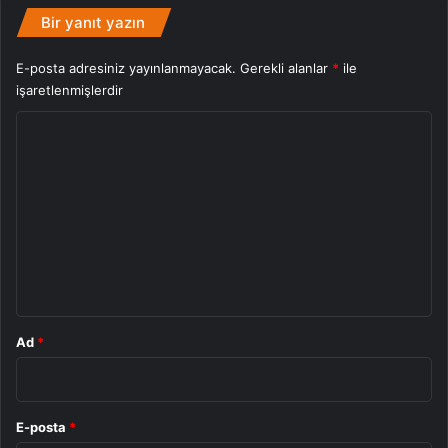
Bir yanıt yazın
E-posta adresiniz yayınlanmayacak.
Gerekli alanlar
*
ile
işaretlenmişlerdir
Y
o
r
u
m
*
Ad
*
E-posta
*