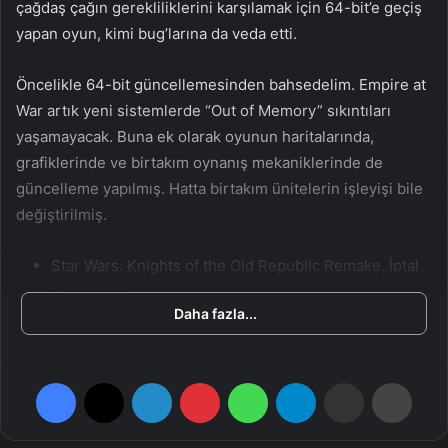
çağdaş çağın gerekliliklerini karşılamak için 64-bit’e geçiş
a
yapan oyun, kimi bug’larına da veda etti.
g
ö
Öncelikle 64-bit güncellemesinden bahsedelim. Empire at
n
War artık yeni sistemlerde “Out of Memory” sıkıntıları
d
yaşamayacak. Buna ek olarak oyunun haritalarında,
e
grafiklerinde ve birtakım oynanış mekaniklerinde de
r
güncelleme yapılmış. Hatta birtakım ünitelerin işleyişi bile
m
e
değiştirilmiş.
k
Star Wars: Knights of the Old Republic Remake, İptal
Edilmemiş
Daha fazla...
Maalesef bu değişim ile birlikte 32-bit versiyondaki kayıtlı
oyunlarınız, yeni versiyonda çalışmayacak. Eski kayıtlı
Facebook
X
LinkedIn
Pinterest
WhatsApp
Telegram
E-Posta ile paylaş
Yazdır
belgelerinize erişmek için ise ayarlar kısmından beta
sekmesine girip oradan “32-bit_version” seçeneğine geçiş
yapmanız gerekiyor. Lakin bu vakit kayıtlarınıza