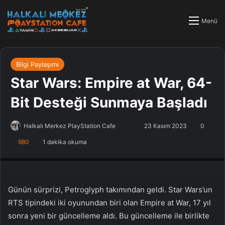
Menü
Bilgi Paylaşımı
Star Wars: Empire at War, 64-
Bit Desteği Sunmaya Başladı
Halkalı Merkez PlayStation Cafe
F
B
23 Kasım 2023
0
o
i
980
1 dakika okuma
PlayStation Tamir, PlayStation Cafe, PlayStation Bakım, Küçükçekmece
l
r
Halkalı PlayStation
l
e
o
-
w
p
Günün sürprizi, Petroglyph takımından geldi. Star Wars’un
o
o
RTS tipindeki iki oyunundan biri olan Empire at War, 17 yıl
n
s
sonra yeni bir güncelleme aldı. Bu güncelleme ile birlikte
X
t