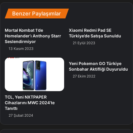
erişebiliyorsunuz.
Benzer Paylaşımlar
Eee ne diyelim, efsaneye geri dönüş yapmanın vakti
gelmiş. Şayet hala Empire at War oynamadıysanız, bu
Mortal Kombat 1’de
Xiaomi Redmi Pad SE
Homelander’ı Anthony Starr
Türkiye’de Satışa Sunuldu
güncelleme sizin için âlâ bir talih da olabilir.
Seslendirmiyor
21 Eylül 2023
13 Kasım 2023
Güncelleme
War
Yeni Pokemon GO Türkiye
Sonbahar Aktifliği Duyuruldu
27 Ekim 2022
TCL, Yeni NXTPAPER
Cihazlarını MWC 2024’te
Tanıttı
27 Şubat 2024