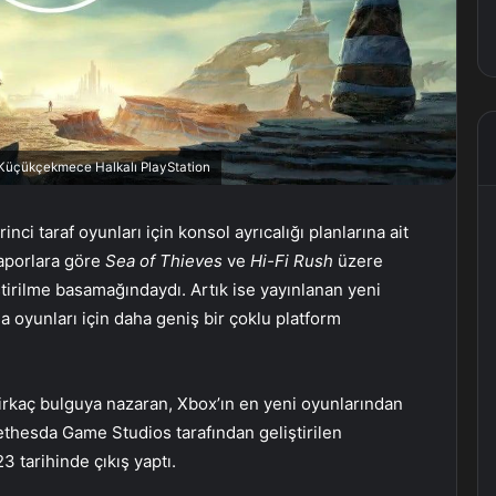
, Küçükçekmece Halkalı PlayStation
nci taraf oyunları için konsol ayrıcalığı planlarına ait
raporlara göre
Sea of ​​Thieves
ve
Hi-Fi Rush
üzere
iştirilme basamağındaydı. Artık ise yayınlanan yeni
da oyunları için daha geniş bir çoklu platform
rkaç bulguya nazaran, Xbox’ın en yeni oyunlarından
Bethesda Game Studios tarafından geliştirilen
 tarihinde çıkış yaptı.