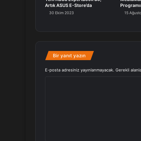
Artık ASUS E-Store’da
Programın
30 Ekim 2023
15 Ağust
Bir yanıt yazın
E-posta adresiniz yayınlanmayacak.
Gerekli alanl
Y
o
r
u
m
*