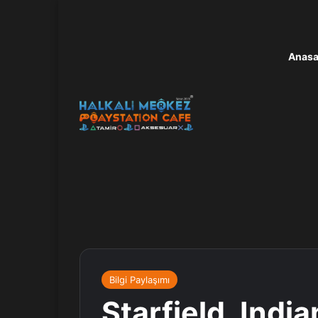
Anasa
Bilgi Paylaşımı
Starfield, Indi