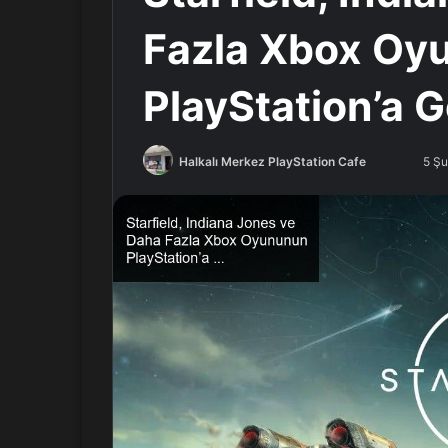
Fazla Xbox Oy
PlayStation’a Ge
Halkalı Merkez PlayStation Cafe
F
B
5 Ş
o
i
l
r
l
e
o
-
w
p
o
o
n
s
X
t
a
g
ö