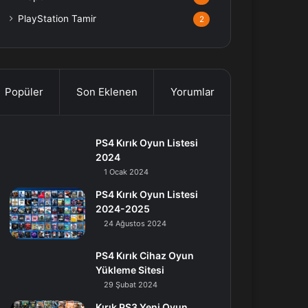
PlayStation Tamir
2
Popüler
Son Eklenen
Yorumlar
PS4 Kırık Oyun Listesi
2024
1 Ocak 2024
PS4 Kırık Oyun Listesi
2024-2025
24 Ağustos 2024
PS4 Kırık Cihaz Oyun
Yükleme Sitesi
29 Şubat 2024
Kırık PS3 Yeni Oyun