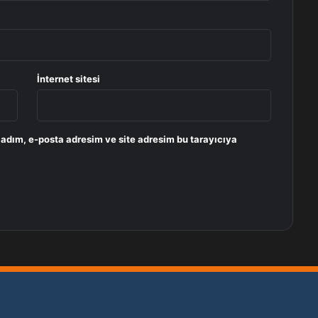
İnternet sitesi
 adım, e-posta adresim ve site adresim bu tarayıcıya