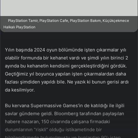
a
g
ö
PlayStation Tamir, PlayStation Cafe, PlayStation Bakım, Küçükçekmece
Halkalı PlayStation
n
d
e
Yılın başında 2024 oyun bölümünde işten çıkarmalar yılı
r
olabilir formunda bir kehanet vardı ve şimdi yılın birinci 2
m
e
ayında bu kehanetin kendisini gerçekleştirdiğini gördük.
k
Geçtiğimiz yıl boyunca yapılan işten çıkarmalardan daha
fazlası şimdiden yapıldı bile. Ne yazık ki bunun gerisi ardı
da kesilmiyor.
Bu kervana Supermassive Games’in de katıldığı ile ilgili
savlar gündeme geldi. Bloomberg tarafından paylaşılan
habere nazaran, 150 civarında çalışana firmadaki
durumlarının “riskli” olduğu istikametinde bir
bilgilendirmede bulunulmuştu ve bunlardan 90’ı işten