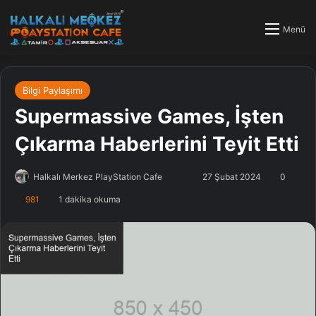
Menü
Bilgi Paylaşımı
Supermassive Games, İşten
Çıkarma Haberlerini Teyit Etti
Halkalı Merkez PlayStation Cafe
F
B
27 Şubat 2024
0
o
i
981
1 dakika okuma
l
r
l
e
o
-
w
p
o
o
n
s
X
t