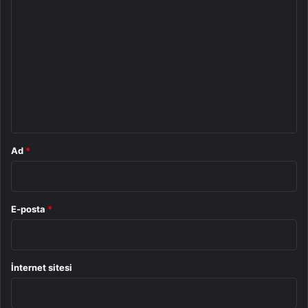
Y
o
r
u
m
*
Ad
*
E-posta
*
İnternet sitesi