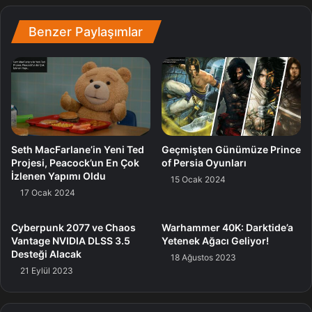
olduğunu birinci elden deneyim etme bahtları var.
Benzer Paylaşımlar
Tahmin edebileceğiniz üzere, birçok oyuncu üzere ben de
o sahneden çok etkilenmiştim. Tahminen kimilerinden
daha fazla.
Bu bir manada kaçınılmaz bir şeydi benim için,
zira ben de bir kız babasıyım. O anda, nefesim kesildi,
soluksuz kaldım, gözlerim doldu, kalbim güya bir
mengeneyle sıkıştırılıyordu.
Bir oyunun, insanı bu kadar
Seth MacFarlane’in Yeni Ted
Geçmişten Günümüze Prince
etkilediği kaç sahne vardır sanki diye düşünmeye
Projesi, Peacock’un En Çok
of Persia Oyunları
İzlenen Yapımı Oldu
başladım. Bu türlü öteki oyunlar varsa onları da kesinlikle
15 Ocak 2024
17 Ocak 2024
oynamalıydım! Tekrar oynadığımda yahut diziyi izlerken,
nasıl bir sahneyle karşılaşacağımı biliyordum ancak
Cyberpunk 2077 ve Chaos
Warhammer 40K: Darktide’a
yeniden de tıpkı his seline kaptırdım kendimi.
Vantage NVIDIA DLSS 3.5
Yetenek Ağacı Geliyor!
Desteği Alacak
18 Ağustos 2023
21 Eylül 2023