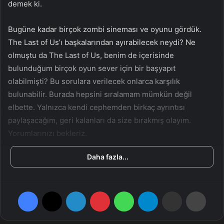
demek ki.
a
g
Bugüne kadar birçok zombi sineması ve oyunu gördük.
ö
The Last of Us’ı başkalarından ayırabilecek neydi? Ne
n
olmuştu da The Last of Us, benim de içerisinde
d
bulunduğum birçok oyun sever için bir başyapıt
e
olabilmişti? Bu sorulara verilecek onlarca karşılık
r
bulunabilir. Burada hepsini sıralamam mümkün değil
m
e
elbette. Yalnızca kendi cephemden birkaç ayrıntısı
k
paylaşacağım, geri kalanları da size bırakmış olayım.
Yorumlarınızı bekleriz.
Daha fazla...
İtiraf edin, o sahnede sizin de gözleriniz doldu…
The Last of Us’ı birinci kez oynayacak, diziyi izlememiş,
Facebook
X
LinkedIn
Pinterest
WhatsApp
Telegram
E-Posta ile paylaş
Yazdır
rastgele bir biçimde oyunun öyküsü hakkında spoiler
yememiş olanları kıskanıyorum. Zira, oyunun açılış
sekansındaki o vurucu sahnenin ne kadar etkileyici