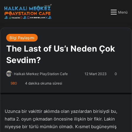
Menü
Bilgi Paylaşımı
The Last of Us’ı Neden Çok
Sevdim?
Halkalı Merkez PlayStation Cafe
F
B
12 Mart 2023
0
o
i
980
4 dakika okuma süresi
PlayStation Tamir, PlayStation Cafe, PlayStation Bakım, Küçükçekmece
l
r
Halkalı PlayStation
l
e
o
-
w
p
Uzunca bir vakittir aklımda olan yazılardan birisiydi bu,
o
o
hatta 2. oyun çıkmadan öncesine ilişkin bir fikir. Lakin
n
s
niyeyse bir türlü mümkün olmadı. Kısmet bugüneymiş
X
t