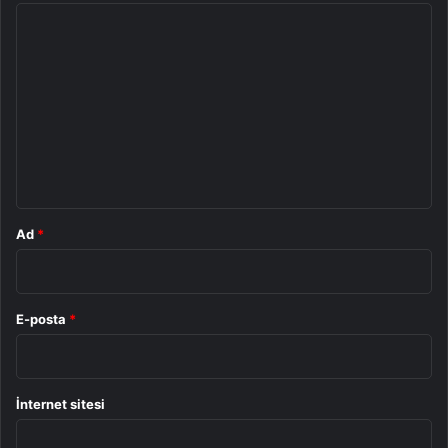
Y
o
r
u
m
*
Ad
*
E-posta
*
İnternet sitesi