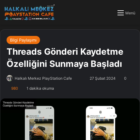
Menü
Bilgi Paylaşımı
Threads Gönderi Kaydetme
Özelliğini Sunmaya Başladı
Halkalı Merkez PlayStation Cafe
F
B
27 Şubat 2024
0
o
i
980
1 dakika okuma
l
r
l
e
o
-
w
p
o
o
n
s
X
t