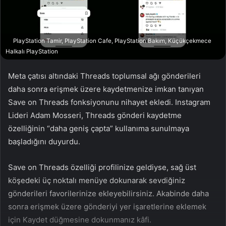
a
g
ö
PlayStation Tamir, PlayStation Cafe, PlayStation Bakım, Küçükçekmece
n
Halkalı PlayStation
d
e
Meta çatısı altındaki Threads toplumsal ağı gönderileri
r
daha sonra erişmek üzere kaydetmenize imkan tanıyan
m
Save on Threads fonksiyonunu nihayet ekledi. Instagram
e
Lideri Adam Mosseri, Threads gönderi kaydetme
k
özelliğinin “daha geniş çapta” kullanıma sunulmaya
başladığını duyurdu.
Save on Threads özelliği profilinize geldiyse, sağ üst
köşedeki üç noktalı menüye dokunarak sevdiğiniz
gönderileri favorilerinize ekleyebilirsiniz. Akabinde daha
sonra erişmek üzere gönderiyi yer işaretlerine eklemek
için Kaydet düğmesine dokunmanız kâfi.