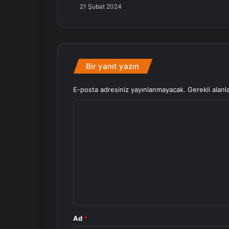
21 Şubat 2024
Bir yanıt yazın
E-posta adresiniz yayınlanmayacak.
Gerekli alanl
Y
o
r
u
m
*
Ad
*