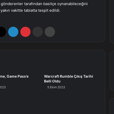
 gönderenler tarafından basitçe oynanabileceğini
 yakın vakitte tabiatta tespit edildi.
X
LinkedIn
Pinterest
E-Posta ile paylaş
Yazdır
ome, Game Pass’e
Warcraft Rumble Çıkış Tarihi
Belli Oldu
2023
5 Ekim 2023