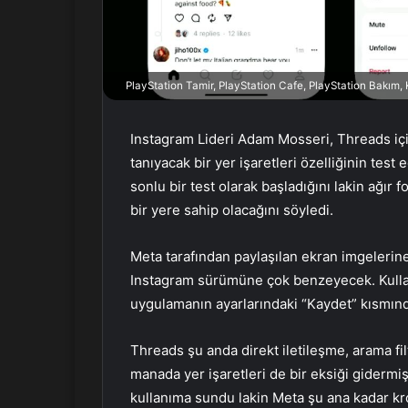
r
m
e
k
PlayStation Tamir, PlayStation Cafe, PlayStation Bakım
Instagram Lideri Adam Mosseri, Threads içi
tanıyacak bir yer işaretleri özelliğinin tes
sonlu bir test olarak başladığını lakin ağır 
bir yere sahip olacağını söyledi.
Meta tarafından paylaşılan ekran imgelerin
Instagram sürümüne çok benzeyecek. Kullanı
uygulamanın ayarlarındaki “Kaydet” kısmınd
Threads şu anda direkt iletileşme, arama fi
manada yer işaretleri de bir eksiği gidermiş
kullanıma sundu lakin Meta şu ana kadar kr