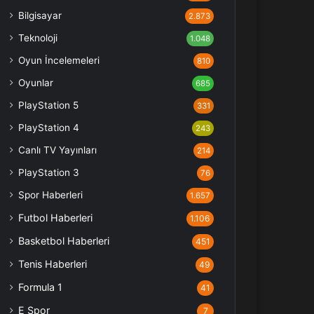
Bilgisayar
2.873
Teknoloji
1.048
Oyun İncelemeleri
810
Oyunlar
685
PlayStation 5
331
PlayStation 4
243
Canlı TV Yayınları
214
PlayStation 3
76
Spor Haberleri
1.657
Futbol Haberleri
1.106
Basketbol Haberleri
451
Tenis Haberleri
49
Formula 1
41
E Spor
7