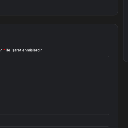
ar
*
ile işaretlenmişlerdir