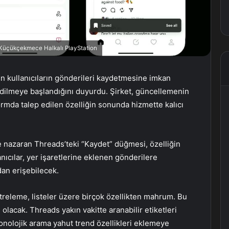
, Küçükçekmece Halkalı PlayStation
n kullanıcıların gönderileri kaydetmesine imkan
t edilmeye başlandığını duyurdu. Şirket, güncellemenin
formda talep edilen özelliğin sonunda hizmette kalıcı
e nazaran Threads’teki “Kaydet” düğmesi, özelliğin
cılar, yer işaretlerine eklenen gönderilere
an erişebilecek.
ltreleme, listeler üzere birçok özellikten mahrum. Bu
 olacak. Threads yakın vakitte aranabilir etiketleri
onolojik arama yahut trend özellikleri eklemeye