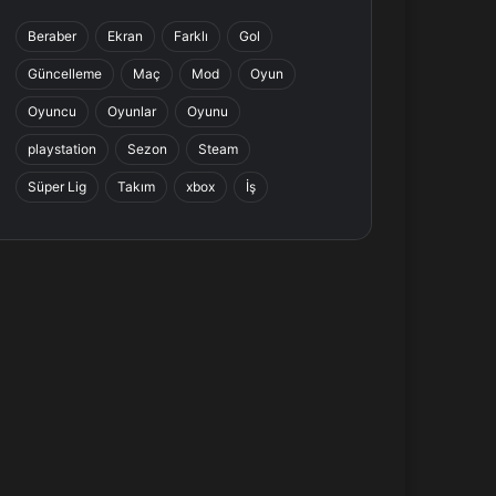
b
e
a
s
Beraber
Ekran
Farklı
Gol
o
d
g
A
Güncelleme
Maç
Mod
Oyun
o
I
r
p
Oyuncu
Oyunlar
Oyunu
k
n
a
p
playstation
Sezon
Steam
Süper Lig
Takım
xbox
İş
m