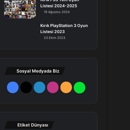
Listesi 2024-2025
19 Ağustos 2024
Kırık PlayStation 3 Oyun
Listesi 2023
23 Ekim 2023
Sosyal Medyada Biz
F
X
L
I
R
W
a
i
n
S
h
c
n
s
S
a
e
k
t
t
Etiket Dünyası