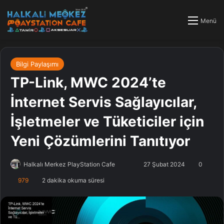
Menü
Bilgi Paylaşımı
TP-Link, MWC 2024’te
İnternet Servis Sağlayıcılar,
İşletmeler ve Tüketiciler için
Yeni Çözümlerini Tanıtıyor
Halkalı Merkez PlayStation Cafe
F
B
27 Şubat 2024
0
o
i
979
2 dakika okuma süresi
l
r
l
e
o
-