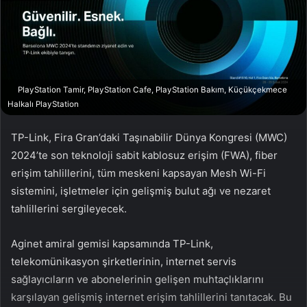
w
p
o
o
n
s
X
t
a
g
PlayStation Tamir, PlayStation Cafe, PlayStation Bakım, Küçükçekmece
ö
Halkalı PlayStation
n
d
TP-Link, Fira Gran’daki Taşınabilir Dünya Kongresi (MWC)
e
2024’te son teknoloji sabit kablosuz erişim (FWA), fiber
r
erişim tahlillerini, tüm meskeni kapsayan Mesh Wi-Fi
m
sistemini, işletmeler için gelişmiş bulut ağı ve nezaret
e
tahlillerini sergileyecek.
k
Aginet amiral gemisi kapsamında TP-Link,
telekomünikasyon şirketlerinin, internet servis
sağlayıcıların ve abonelerinin gelişen muhtaçlıklarını
karşılayan gelişmiş internet erişim tahlillerini tanıtacak. Bu