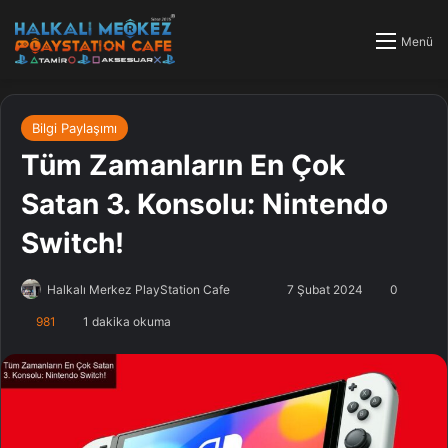
Menü
Bilgi Paylaşımı
Tüm Zamanların En Çok
Satan 3. Konsolu: Nintendo
Switch!
Halkalı Merkez PlayStation Cafe
F
B
7 Şubat 2024
0
o
i
981
1 dakika okuma
l
r
l
e
o
-
w
p
o
o