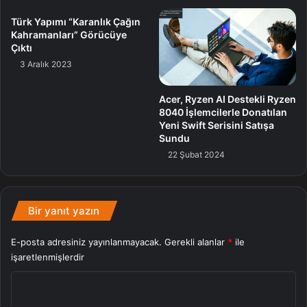
Konsol
Nintendo
Satış
Switch
Türk Yapımı “Karanlık Çağın
Kahramanları” Görücüye
Çıktı
3 Aralık 2023
Acer, Ryzen AI Destekli Ryzen
8040 İşlemcilerle Donatılan
Yeni Swift Serisini Satışa
Sundu
22 Şubat 2024
Bir yanıt yazın
E-posta adresiniz yayınlanmayacak.
Gerekli alanlar
*
ile
işaretlenmişlerdir
Y
o