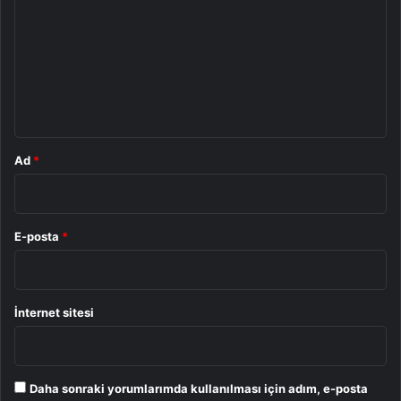
r
u
m
*
Ad
*
E-posta
*
İnternet sitesi
Daha sonraki yorumlarımda kullanılması için adım, e-posta