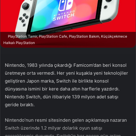
n
s
X
t
a
g
ö
PlayStation Tamir, PlayStation Cafe, PlayStation Bakım, Küçükçekmece
n
Halkalı PlayStation
d
e
r
Nintendo, 1983 yılında çıkardığı Famicom’dan beri konsol
m
üretmeye orta vermedi. Her yeni kuşakla yeni teknolojiler
e
geliştiren Japon marka, Switch ile birlikte konsol
k
dünyasına ismini bir kere daha altın harflerle yazdırdı.
Nintendo Switch, dün itibariyle 139 milyon adet satışı
geride bıraktı.
Nintendo’nun resmi sitesinden gelen açıklamaya nazaran
Switch üzerinde 1.2 milyar dolarlık oyun satışı
gerçekleşmiş durumda. Switch’in her geçen gün artan