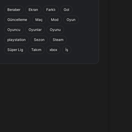
b
e
a
s
Beraber
Ekran
Farklı
Gol
o
d
g
A
Güncelleme
Maç
Mod
Oyun
o
I
r
p
Oyuncu
Oyunlar
Oyunu
k
n
a
p
playstation
Sezon
Steam
Süper Lig
Takım
xbox
İş
m