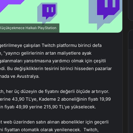
, Küçükçekmece Halkalı PlayStation
etirilmeye çalışılan Twitch platformu birinci defa
ch, “yayıncı gelirlerinin artan maliyetlere ayak
alanmaları yansıtmasına yardımcı olmak için çeşitli
di. Bu değişikliklerin tesirini birinci hisseden pazarlar
nada ve Avustralya.
h, her üç düzeyin de fiyatını değerli ölçüde artırıyor.
erine 43,90 TL’ye, Kademe 2 aboneliğinin fiyatı 19,99
n fiyatı 49,99 yerine 215,90 TL’ye yükselecek.
ut web üzerinden satın alınan abonelikler için geçerli
i fiyattan otomatik olarak yenilenecek. Twitch,