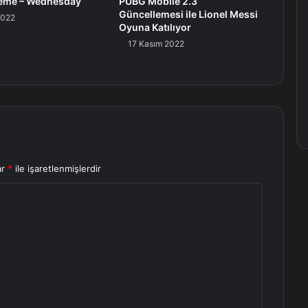
eleme – Wednesday
PUBG Mobile 2.3
Güncellemesi ile Lionel Messi
2022
Oyuna Katılıyor
17 Kasım 2022
ar
*
ile işaretlenmişlerdir