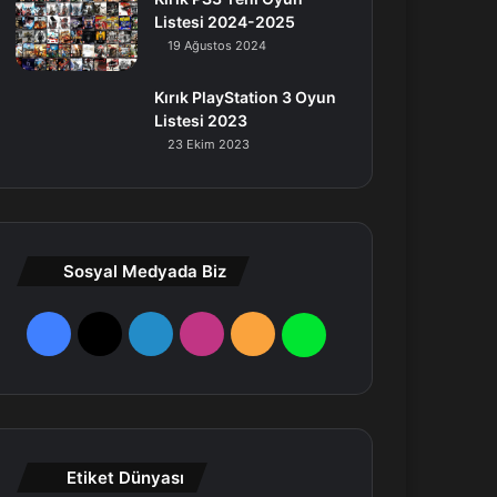
Listesi 2024-2025
19 Ağustos 2024
Kırık PlayStation 3 Oyun
Listesi 2023
23 Ekim 2023
Sosyal Medyada Biz
F
X
L
I
R
W
a
i
n
S
h
c
n
s
S
a
e
k
t
t
Etiket Dünyası