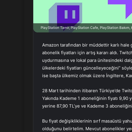
r
m
e
k
PlayStation Tamir, PlayStation Cafe, PlayStation Bakım
Amazon tarafından bir müddettir karlı hale g
abonelik fiyatları için artış kararı aldı. Twit
uydurmasına ve lokal para ünitesindeki dalg
ülkelerdeki fiyatları güncelleyeceğini” söyle
ise başta ülkemiz olmak üzere İngiltere, Ka
28 Mart tarihinden itibaren Türkiye’de Twitc
Yakında Kademe 1 aboneliğinin fiyatı 9,90 y
yerine 87,90 TL’ye ve Kademe 3 aboneliğini
Bu fiyat değişikliklerinin sırf masaüstü yah
olduğunu belirtelim. Mevcut abonelikler yen