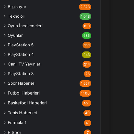
Bilgisayar
2.873
Teknoloji
1.048
Oyun İncelemeleri
810
Oyunlar
685
PlayStation 5
331
PlayStation 4
243
Canlı TV Yayınları
214
PlayStation 3
76
Spor Haberleri
1.657
Futbol Haberleri
1.106
Basketbol Haberleri
451
Tenis Haberleri
49
Formula 1
41
E Spor
7