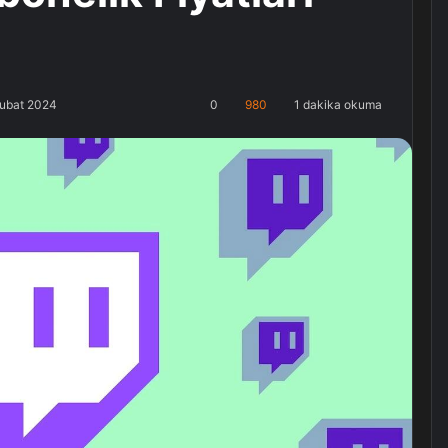
Şubat 2024
0
980
1 dakika okuma