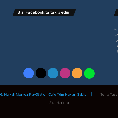
Bizi Facebook’ta takip edin!
yı
ve
o
Facebook
X
LinkedIn
Instagram
RSS
WhatsApp
, Halkalı Merkez PlayStation Cafe Tüm Hakları Saklıdır |
Tema Tasa
Site Haritası
Facebook
X
LinkedIn
Instagram
RSS
WhatsApp