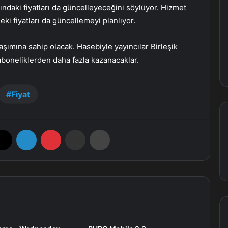
ndaki fiyatları da güncelleyeceğini söylüyor. Hizmet
eki fiyatları da güncellemeyi planlıyor.
ylaşımına sahip olacak. Hasebiyle yayıncılar Birleşik
 aboneliklerden daha fazla kazanacaklar.
Fiyat
X
LinkedIn
Pinterest
E-Posta ile paylaş
Yazdır