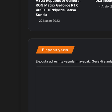
ASUS Republic of Gamers,
Dizi İnc
ROG Matrix GeForce RTX
4 Aralık 
4090’ı Türkiye’de Satışa
Sundu
22 Kasım 2023
Bir yanıt yazın
E-posta adresiniz yayınlanmayacak.
Gerekli alanl
Y
o
r
u
m
*