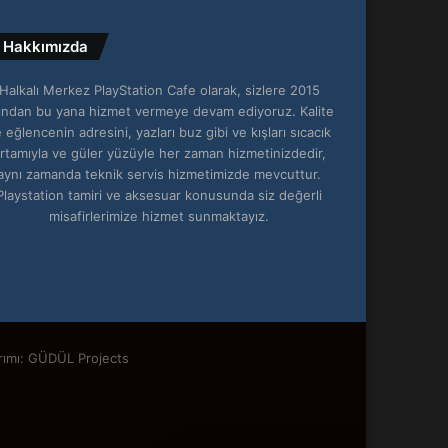
Hakkımızda
Halkalı Merkez PlayStation Cafe olarak, sizlere 2015
lından bu yana hizmet vermeye devam ediyoruz. Kalite
 eğlencenin adresini, yazları buz gibi ve kışları sıcacık
rtamıyla ve güler yüzüyle her zaman hizmetinizdedir,
aynı zamanda teknik servis hizmetimizde mevcuttur.
Playstation tamiri ve aksesuar konusunda siz değerli
misafirlerimize hizmet sunmaktayız.
rımı: GÜDÜL Projects