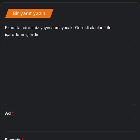
Haliyle oyun severlerin de Ubisoft’un birtakım öbür
projeler için yaptığı üzere bu yine üretimi da rafa
Bir yanıt yazın
kaldırabileceğini düşünmeleri çok doğal. En azından
şimdilik bu türlü bir iptal kararının alınmadığı görülüyor.
E-posta adresiniz yayınlanmayacak.
Gerekli alanlar
*
ile
Bakalım en sonunda tamamlanıp oyun severlerle
işaretlenmişlerdir
buluşabilecek, daha kıymetlisi beğenilen bir oyun
Y
olabilecek mi.
o
r
Oyun
Ubisoft
u
m
*
Ad
*
E-posta
*