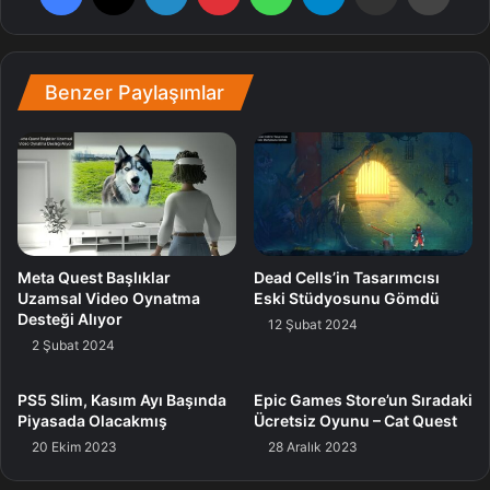
Orijinal oyunun 20. yıl dönümü vesilesiyle yapılan
paylaşımın devamında “Bildiğiniz üzere Ubisoft Montreal
Benzer Paylaşımlar
takımı, bu efsanevi öyküyü tekrar tasarlıyor ve bugün
projenin değerli bir kilometre taşını aştığını ve geliştirme
sürecinin devam ettiğini duyurmaktan memnunluk
duyuyoruz. Gelecekte daha fazlasını paylaşmak için
sabırsızlanıyoruz” deniliyor.
Bu açıklamayı “Bu projeden vazgeçilmedi, hala oyunu
Meta Quest Başlıklar
Dead Cells’in Tasarımcısı
geliştirmeye devam ediyoruz” halinde de okumak
Uzamsal Video Oynatma
Eski Stüdyosunu Gömdü
Desteği Alıyor
mümkün. Sonuç olarak 2020 yılında duyurulan, o vakitler
12 Şubat 2024
2 Şubat 2024
üzerinde 2,5 yıl kadar bir müddettir çalışılmakta olduğu
tabir edilen ve çıkış tarihi de 2021 olarak açıklanan bir
PS5 Slim, Kasım Ayı Başında
Epic Games Store’un Sıradaki
oyundan bahsediyoruz. Şu anda 2024 yılında çıkıp
Piyasada Olacakmış
Ücretsiz Oyunu – Cat Quest
çıkmayacağı bile muhakkak değil.
20 Ekim 2023
28 Aralık 2023