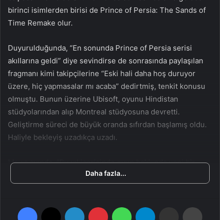
n
s
birinci isimlerden birisi de Prince of Persia: The Sands of
X
t
Time Remake olur.
a
g
Duyurulduğunda, “En sonunda Prince of Persia serisi
ö
akıllarına geldi” diye sevindirse de sonrasında paylaşılan
n
fragmanı kimi takipçilerine “Eski hali daha hoş duruyor
d
üzere, hiç yapmasalar mı acaba” dedirtmiş, tenkit konusu
e
olmuştu. Bunun üzerine Ubisoft, oyunu Hindistan
r
stüdyolarından alıp Montreal stüdyosuna devretti.
m
e
Geliştirme süreci de büyük oranda sıfırdan başlamış oldu.
k
Haliyle bekleyiş uzadıkça uzadı.
Mayıs ayında, “Bu yıl içerisinde oyun hakkında yeni bir
Daha fazla...
şeyler duymayı beklemeyin” formunda bir açıklama yapan
Ubisoft, bir Twitter paylaşımıyla oyunun geliştirilme
sürecinin yolunda ilerlediğini söyleyerek oyuna dair
Facebook
X
LinkedIn
Pinterest
WhatsApp
Telegram
E-Posta ile paylaş
Yazdır
telaşları bir nebze olsun gidermeye çalışıyor belirli ki.