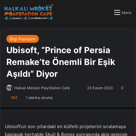
Menü
Bilgi Paylaşımı
Ubisoft, “Prince of Persia
Remake’te Önemli Bir Eşik
Aşıldı” Diyor
Halkalı Merkez PlayStation Cafe
F
B
23 Kasım 2023
0
o
i
983
1 dakika okuma
PlayStation Tamir, PlayStation Cafe, PlayStation Bakım, Küçükçekmece
l
r
Halkalı PlayStation
l
e
o
-
w
p
Ubisoft’un son yıllardaki en külfetli projelerini sıralamaya
o
o
başlasak herhalde Skull & Bones sonrasında akla gelecek