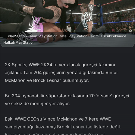
n
s
X
t
a
g
ö
PlayStation Tamir, PlayStation Cafe, PlayStation Bakım, Küçükçekmece
n
Halkalı PlayStation
d
e
r
2K Sports, WWE 2K24’te yer alacak güreşçi takımını
m
açıkladı. Tam 204 güreşçinin yer aldığı takımda Vince
e
McMahon ve Brock Lesnar bulunmuyor.
k
Bu 204 oynanabilir süperstar ortasında 70 ‘efsane’ güreşçi
ve sekiz de menejer yer alıyor.
Eski WWE CEO’su Vince McMahon ve 7 kere WWE
şampiyonluğu kazanmış Brock Lesnar ise listede değil.
Esasen Lesnar’ın görseli oyunun Forty Years of