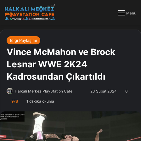
Menü
Bilgi Paylaşımı
Vince McMahon ve Brock
Lesnar WWE 2K24
Kadrosundan Çıkartıldı
Halkalı Merkez PlayStation Cafe
F
B
23 Şubat 2024
0
o
i
978
1 dakika okuma
l
r
l
e
o
-
w
p
o
o