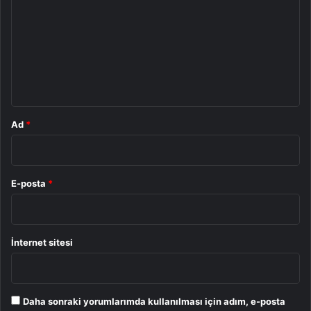
r
u
m
*
Ad
*
E-posta
*
İnternet sitesi
Daha sonraki yorumlarımda kullanılması için adım, e-posta