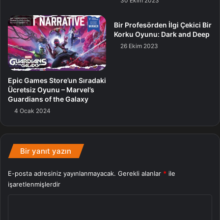
30 Ekim 2023
PC için çıkacak.
Bir Profesörden İlgi Çekici Bir
Korku Oyunu: Dark and Deep
Mcmahon
Wwe
26 Ekim 2023
Epic Games Store’un Sıradaki
Ücretsiz Oyunu – Marvel’s
Guardians of the Galaxy
4 Ocak 2024
Bir yanıt yazın
E-posta adresiniz yayınlanmayacak.
Gerekli alanlar
*
ile
işaretlenmişlerdir
Y
o