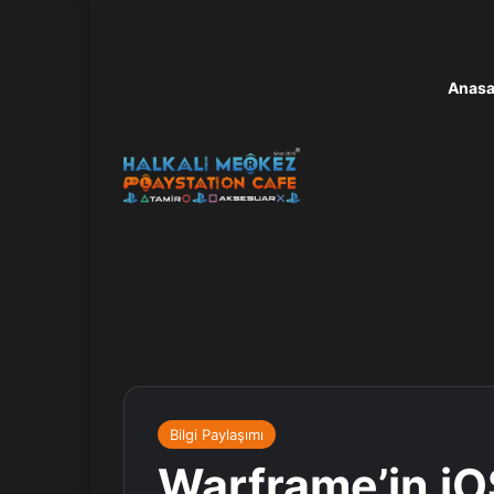
Anasa
Bilgi Paylaşımı
Warframe’in iOS