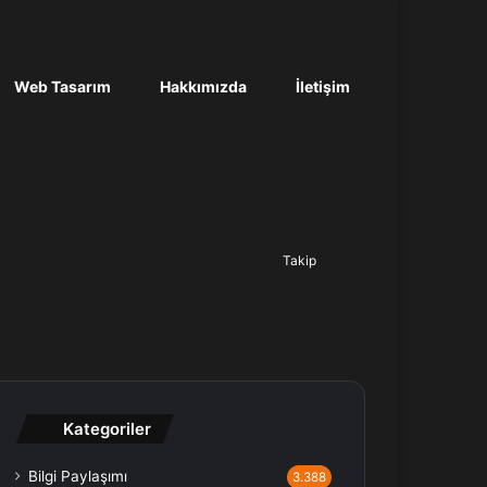
Web Tasarım
Hakkımızda
İletişim
Ara...
Takip
Kategoriler
Bilgi Paylaşımı
3.388