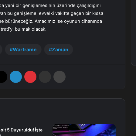
a yeni bir genişlemesinin üzerinde çalışıldığını
ayan bu genişleme, evvelki vakitte geçen bir kıssa
lüne bürüneceğiz. Amacımız ise oyunun cihanında
trati’yi bulmak olacak.
Warframe
Zaman
X
LinkedIn
Pinterest
E-Posta ile paylaş
Yazdır
lt 5 Duyuruldu! İşte
i