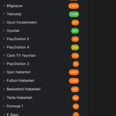
Bilgisayar
2.873
Teknoloji
1.048
Oyun İncelemeleri
810
Oyunlar
685
PlayStation 5
331
PlayStation 4
243
Canlı TV Yayınları
214
PlayStation 3
76
Spor Haberleri
1.657
Futbol Haberleri
1.106
Basketbol Haberleri
451
Tenis Haberleri
49
Formula 1
41
E Spor
7