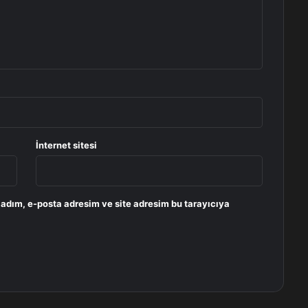
İnternet sitesi
 adım, e-posta adresim ve site adresim bu tarayıcıya