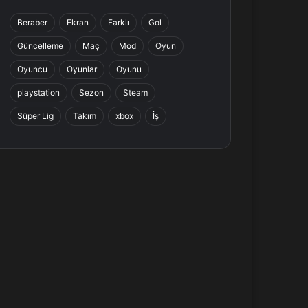
b
e
a
s
Beraber
Ekran
Farklı
Gol
o
d
g
A
Güncelleme
Maç
Mod
Oyun
o
I
r
p
Oyuncu
Oyunlar
Oyunu
k
n
a
p
playstation
Sezon
Steam
Süper Lig
Takım
xbox
İş
m