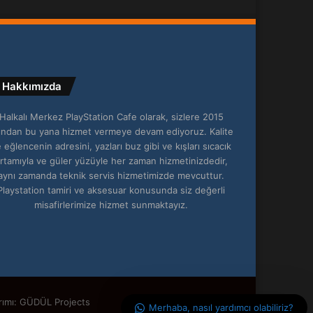
Hakkımızda
Halkalı Merkez PlayStation Cafe olarak, sizlere 2015
lından bu yana hizmet vermeye devam ediyoruz. Kalite
 eğlencenin adresini, yazları buz gibi ve kışları sıcacık
rtamıyla ve güler yüzüyle her zaman hizmetinizdedir,
aynı zamanda teknik servis hizmetimizde mevcuttur.
Playstation tamiri ve aksesuar konusunda siz değerli
misafirlerimize hizmet sunmaktayız.
rımı: GÜDÜL Projects
Merhaba, nasıl yardımcı olabiliriz?