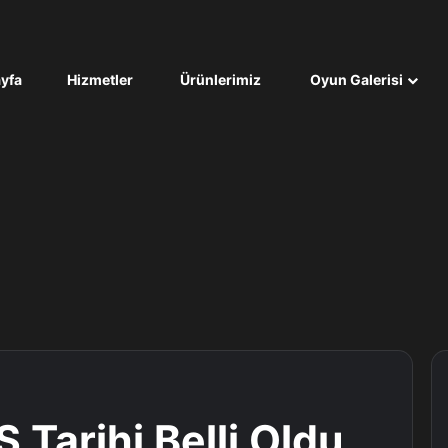
yfa
Hizmetler
Ürünlerimiz
Oyun Galerisi
 Tarihi Belli Oldu