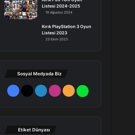
Listesi 2024-2025
19 Ağustos 2024
Kırık PlayStation 3 Oyun
Listesi 2023
23 Ekim 2023
Sosyal Medyada Biz
F
X
L
I
R
W
a
i
n
S
h
c
n
s
S
a
e
k
t
t
Etiket Dünyası