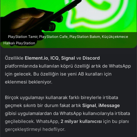
n
s
X
t
a
g
ö
PlayStation Tamir, PlayStation Cafe, PlayStation Bakım, Küçükçekmece
n
Halkalı PlayStation
d
e
Özellikle
Element.io
,
ICQ
,
Signal
ve
Discord
r
platformlarında kullanılan köprü özelliği artık de WhatsApp
m
için gelecek. Bu özelliğin ise yeni AB kuralları için
e
eklenmesi bekleniyor.
k
Birçok uygulamayı kullanarak farklı bireylerle irtibata
geçmek sıkıntı bir durum fakat artık
Signal
,
iMessage
gibisi uygulamalardan da WhatsApp kullanıcılarıyla irtibata
geçilebilecek. WhatsApp,
2 milyar kullanıcısı
için bu planı
gerçekleştirmeyi hedefliyor.