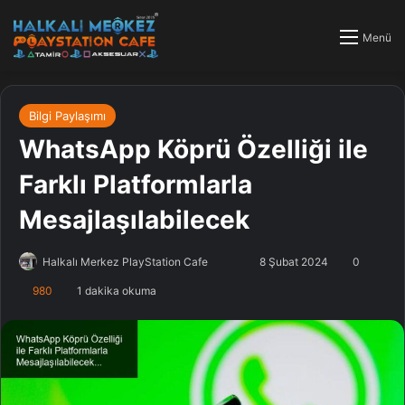
Menü
Bilgi Paylaşımı
WhatsApp Köprü Özelliği ile
Farklı Platformlarla
Mesajlaşılabilecek
Halkalı Merkez PlayStation Cafe
F
B
8 Şubat 2024
0
o
i
980
1 dakika okuma
l
r
l
e
o
-
w
p
o
o