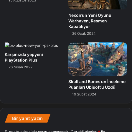
15 Ağustos 2023
Uygulama
Whatsapp
Nexon’un Yeni Oyunu
Warhaven, Resmen
Kapatılıyor
26 Ocak 2024
Karşınızda yepyeni
PlayStation Plus
26 Nisan 2022
Skull and Bones’un İnceleme
Puanları Ubisoft’u Üzdü
19 Şubat 2024
Bir yanıt yazın
E-posta adresiniz yayınlanmayacak.
Gerekli alanlar
*
ile