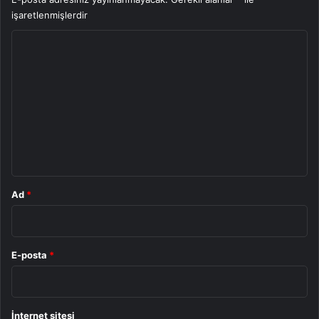
işaretlenmişlerdir
Y
o
r
u
m
*
Ad
*
E-posta
*
İnternet sitesi