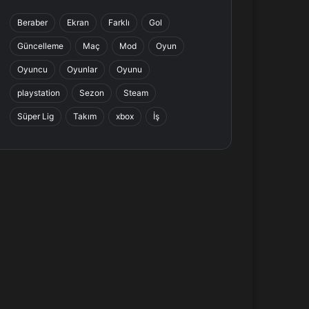
b
e
a
s
Beraber
Ekran
Farklı
Gol
o
d
g
A
Güncelleme
Maç
Mod
Oyun
o
I
r
p
Oyuncu
Oyunlar
Oyunu
k
n
a
p
playstation
Sezon
Steam
Süper Lig
Takım
xbox
İş
m