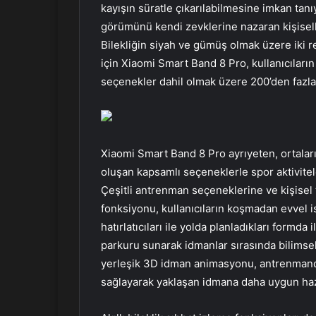
kayışın süratle çıkarılabilmesine imkan tanıy
görümünü kendi zevklerine nazaran kişiselleş
Bilekliğin siyah ve gümüş olmak üzere iki r
için Xiaomi Smart Band 8 Pro, kullanıcıları
seçenekler dahil olmak üzere 200’den fazl
Xiaomi Smart Band 8 Pro ayrıyeten, ortala
oluşan kapsamlı seçeneklerle spor aktivitel
Çeşitli antrenman seçeneklerine ve kişisel te
fonksiyonu, kullanıcıların koşmadan evvel is
hatırlatıcıları ile yolda planladıkları formda 
parkuru sunarak idmanlar sırasında bilimsel
yerleşik 3D idman animasyonu, antrenmanda
sağlayarak yaklaşan idmana daha uygun hazı