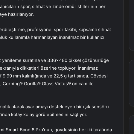
llanıcıların spor, sıhhat ve zinde ömür stillerinin her
eye hazırlanıyor.
rdileştirme, profesyonel spor takibi, kapsamlı sıhhat
ünlük kullanımla harmanlayan inanılmaz bir kullanıcı
Hz yenileme suratına ve 336×480 piksel çözünürlüğe
ranıyla dikkatleri üzerine topluyor. İnanılmaz
ırf 9,99 mm kalınlığında ve 22,5 g tartısında. Gövdesi
ik, Corning® Gorilla® Glass Victus® ön cam ile
omatik olarak ayarlamayı destekleyen bir ışık sensörü
arında kolay kolay görülebilmesini sağlıyor.
mi Smart Band 8 Pro’nun, gövdesinin her iki tarafında