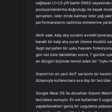
sağlayan L1+L5 çift bantlı GNSS sayesinde 
pozisyonlandırma doğruluğu ile kayak modun
ayrıyeten, ister zinde kalmayı ister yağ yak
performanslarını optimize etmelerine yardım
Akıllı saat, kalp atış suratını evvelki jener
kanallı bir kalp atış suratı izleme modülü s
Aygıt ayrıyeten bir uyku hayvanı fonksiyonu d
gün üst üste takıldıktan sonra, 7 günlük uy
en düzgün biçimde temsil eden bir “Uyku H
Xiaomi’nin en yeni AIoT serisinin bir kesimi
dizaynıyla kullanıcılara sıra dışı bir tecrübe
Google Wear OS ile donatılan Xiaomi Watch 2, 
tecrübesi sunuyor. En sık kullanılan 5 uygul
yapabilecekleri geniş bir uygulama yelpaze