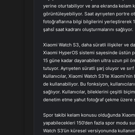
yerine oturtabiliyor ve ana ekranda kelam 
görüntüleyebiliyor. Saat ayrıyeten portre ot
fotoğraflarına bilgi bilgilerini yerleştirerek
şahsî saat kadranı oluşturmalarını sağlıyor.
Xiaomi Watch S3, daha süratli ilişkiler ve 
Xiaomi HyperOS sistemi sayesinde üstün pe
15 güne kadar dayanabilen ultra uzun pil öm
tutuyor. Ayrıyeten süratli şarj oluyor ve sır
Kullanıcılar, Xiaomi Watch S3’te Xiaomi’nin b
de kullanabiliyor. Bu fonksiyon, kullanıcılar
sağlıyor. Kullanıcılar, bileklerini çeşitli 
denetim etme yahut fotoğraf çekme üzere sü
Spor takibi kelam konusu olduğunda Xiaomi 
yapabilecekleri 150’den fazla spor modu sun
Watch S3’ün küresel versiyonunda kullanıma