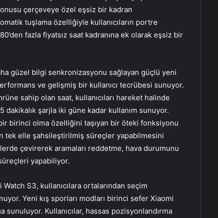
konusu çerçeveye özel eşsiz bir kadran
omatik tuşlama özelliğiyle kullanıcıların portre
 180’den fazla fiyatsız saat kadranına ek olarak eşsiz bir
daha güzel bilgi senkronizasyonu sağlayan güçlü yeni
rformans ve gelişmiş bir kullanıcı tecrübesi sunuyor.
rüne sahip olan saat, kullanıcıları hareket halinde
f 5 dakikalık şarjla iki güne kadar kullanım sunuyor.
ir birinci olma özelliğini taşıyan bir öteki fonksiyonu
ın tek elle şahsileştirilmiş süreçler yapabilmesini
biçimlerde çevirerek aramaları reddetme, hava durumunu
reçleri yapabiliyor.
Watch S3, kullanıcılara ortalarından seçim
uyor. Yeni kış sporları modları birinci sefer Xiaomi
 sunuluyor. Kullanıcılar, hassas pozisyonlandırma