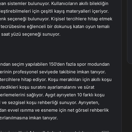
an sistemler bulunuyor. Kullanıcıların akıllı bilekliğin
tirebilmeleri için çeşitli kayış materyalleri içeriyor.
enk seçeneği bulunuyor. Kişisel tercihlere hitap etmek
n tecrübesine eğlenceli bir dokunuş katan oyun temalı
a saat yüzü seçeneği sunuyor.
rından seçim yapılabilen 150’den fazla spor modundan
erinin profesyonel seviyede takibine imkan tanıyor.
rcihlere hitap ediyor. Koşu meraklıları için akıllı koşu
tedikleri koşu suratını ayarlamalarını ve sürat
ilerlemelerini sağlıyor. Aygıt ayrıyeten 10 farklı koşu
 ve sezgisel koşu rehberliği sunuyor. Ayrıyeten,
n evvel ısınma ve esneme için net görsel rehberlik
rlanılmasına imkan tanıyor.