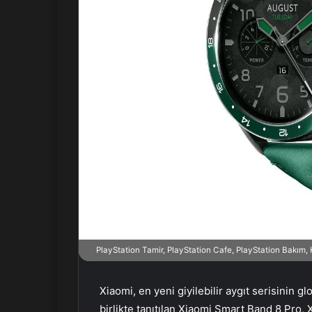
n
d
e
r
m
e
k
PlayStation Tamir, PlayStation Cafe, PlayStation Bakım
Xiaomi, en yeni giyilebilir aygıt serisinin g
birlikte tanıtılan Xiaomi Smart Band 8 Pro