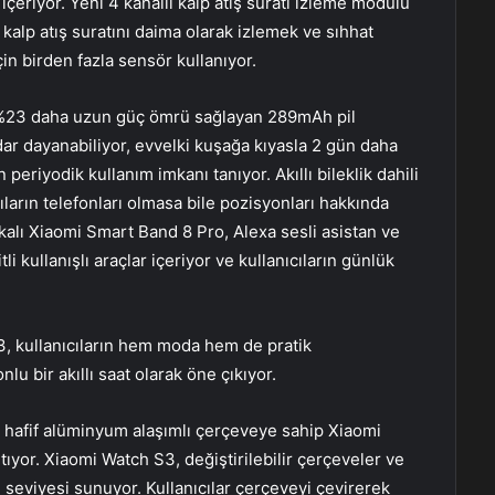
 içeriyor. Yeni 4 kanallı kalp atış suratı izleme modülü
 kalp atış suratını daima olarak izlemek ve sıhhat
çin birden fazla sensör kullanıyor.
a %23 daha uzun güç ömrü sağlayan 289mAh pil
ar dayanabiliyor, evvelki kuşağa kıyasla 2 gün daha
periyodik kullanım imkanı tanıyor. Akıllı bileklik dahili
ların telefonları olmasa bile pozisyonları hakkında
fikalı Xiaomi Smart Band 8 Pro, Alexa sesli asistan ve
i kullanışlı araçlar içeriyor ve kullanıcıların günlük
3, kullanıcıların hem moda hem de pratik
lu bir akıllı saat olarak öne çıkıyor.
hafif alüminyum alaşımlı çerçeveye sahip Xiaomi
tıyor. Xiaomi Watch S3, değiştirilebilir çerçeveler ve
me seviyesi sunuyor. Kullanıcılar çerçeveyi çevirerek