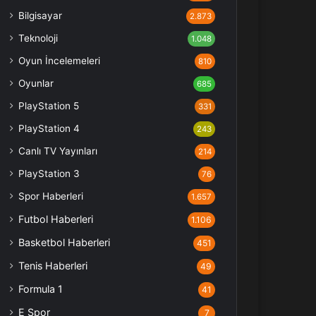
Bilgisayar
2.873
Teknoloji
1.048
Oyun İncelemeleri
810
Oyunlar
685
PlayStation 5
331
PlayStation 4
243
Canlı TV Yayınları
214
PlayStation 3
76
Spor Haberleri
1.657
Futbol Haberleri
1.106
Basketbol Haberleri
451
Tenis Haberleri
49
Formula 1
41
E Spor
7