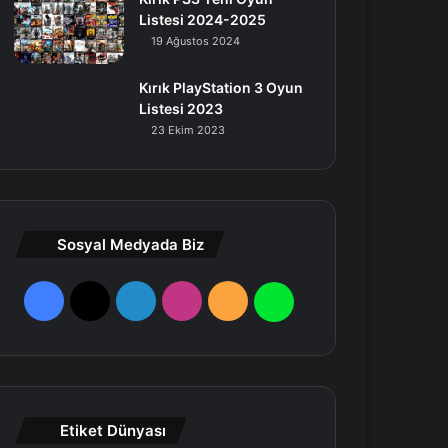
Listesi 2024-2025
19 Ağustos 2024
Kırık PlayStation 3 Oyun
Listesi 2023
23 Ekim 2023
Sosyal Medyada Biz
F
X
L
I
R
W
a
i
n
S
h
c
n
s
S
a
e
k
t
t
Etiket Dünyası