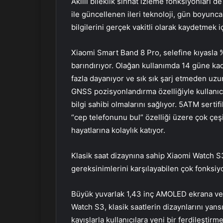
Akıllı bileklik sıhhat izleme fonksiyonları de
ile güncellenen ileri teknoloji, gün boyunca
bilgilerini gerçek vakitli olarak kaydetmek i
Xiaomi Smart Band 8 Pro, selefine kıyasl
barındırıyor. Olağan kullanımda 14 güne kad
fazla dayanıyor ve sık sık şarj etmeden uzun 
GNSS pozisyonlandırma özelliğiyle kullanıcı
bilgi sahibi olmalarını sağlıyor. 5ATM serti
“cep telefonunu bul” özelliği üzere çok çeşitl
hayatlarına kolaylık katıyor.
Klasik saat dizaynına sahip Xiaomi Watch S
gereksinimlerini karşılayabilen çok fonksiyon
Büyük yuvarlak 1,43 inç AMOLED ekrana ve 
Watch S3, klasik saatlerin dizaynlarını yansı
kayışlarla kullanıcılara yeni bir ferdileştir