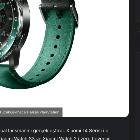
, Küçükçekmece Halkalı PlayStation
lobal lansmanını gerçekleştirdi. Xiaomi 14 Serisi ile
, Xiaomi Watch S3 ve Xiaomi Watch 2 üzere heyecan