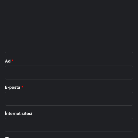
o
Rus
Şirket
Yandex
r
u
m
*
Ad
*
E-posta
*
İnternet sitesi