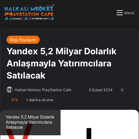
Menü
Bilgi Paylaşımı
Yandex 5,2 Milyar Dolarlık
Anlaşmayla Yatırımcılara
Satılacak
Halkalı Merkez PlayStation Cafe
F
B
6 Şubat 2024
0
o
i
978
1 dakika okuma
l
r
l
e
o
-
w
p
o
o