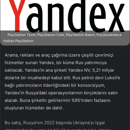
n
s
X
t
a
g
ö
PlayStation Tamir, PlayStation Cafe, PlayStation Bakım, Küçükçekmece
n
Halkalı PlayStation
d
e
Arama, reklam ve araç çağırma üzere çeşitli çevrimiçi
r
hizmetler sunan Yandex, bir küme Rus yatırımcıya
m
satılacak. Yandex’in ana şirketi Yandex NV, 5,21 milyar
e
dolarlık bir muahedeyi kabul etti. Rus petrol devi Lukoil’e
k
bağlı yatırımcıların liderliğindeki bir konsorsiyum,
Yandex’in Rusya’daki operasyonlarının birçoklarını satın
alacak. Buna şirketin gelirlerinin %95’inden fazlasını
oluşturan hizmetler de dahil.
Bu satış, Rusya’nın 2022 başında Ukrayna’yı işgal