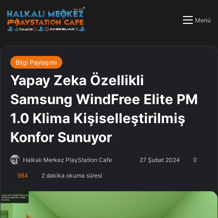
Menü
Bilgi Paylaşımı
Yapay Zeka Özellikli
Samsung WindFree Elite PM
1.0 Klima Kişiselleştirilmiş
Konfor Sunuyor
Halkalı Merkez PlayStation Cafe
F
B
27 Şubat 2024
0
o
i
984
2 dakika okuma süresi
l
r
l
e
o
-