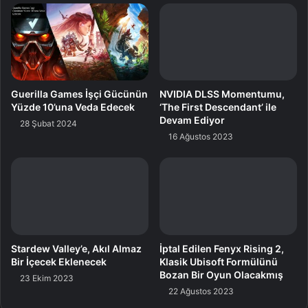
seçen yapay zeka dayanaklı bir ,moda sahip. Bu yenilikçi
özellik, ortamın serinlik istikrarını daima olarak izliyor ve
gerektiğinde ayarlamalar yaparak ülkü ortam şartlarını
sağlıyor.
WindFree™ Düzgün Uyku modu ise, gece boyunca soğuk
Guerilla Games İşçi Gücünün
NVIDIA DLSS Momentumu,
hava akımını engelleyerek, uyku kalitesini kıymetli ölçüde
Yüzde 10’una Veda Edecek
‘The First Descendant’ ile
Devam Ediyor
artırıyor. Bu mod, uyku esnasında beden ısısının doğal
28 Şubat 2024
16 Ağustos 2023
ritmine ahenk sağlayarak, uykunun kesintiye uğramasını
önlüyor ve derin bir uyku tecrübesi yaşatıyor.
Stardew Valley’e, Akıl Almaz
Bir İçecek Eklenecek
Klimanın “akıllı göz” özelliği, odadaki şahısların yerini
23 Ekim 2023
algılayıp hava akışını bu doğrultuda ayarlıyor. İlaveten,
odadaki bireylerin pozisyonuna uygun olarak hava akışının
tarafını dinamik bir halde değiştiriyor. Bu sayede, direkt
İptal Edilen Fenyx Rising 2,
hava akımına maruz kalmadan serinleyebilirsiniz. Kullanıcı
Klasik Ubisoft Formülünü
Bozan Bir Oyun Olacakmış
odada hareket ettiğinde, klima bu değişikliği tespit ediyor
22 Ağustos 2023
ve hava akımını kullanıcının yeni pozisyonuna en uygun