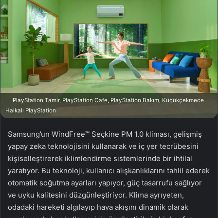
w
p
o
o
n
s
X
t
a
g
ö
n
d
PlayStation Tamir, PlayStation Cafe, PlayStation Bakım, Küçükçekmece
e
Halkalı PlayStation
r
m
Samsung’un WindFree™ Seçkine PM 1.0 kliması, gelişmiş
e
yapay zeka teknolojisini kullanarak ve iç yer tecrübesini
k
kişiselleştirerek iklimlendirme sistemlerinde bir ihtilal
yaratıyor. Bu teknoloji, kullanıcı alışkanlıklarını tahlil ederek
otomatik soğutma ayarları yapıyor, güç tasarrufu sağlıyor
ve uyku kalitesini düzgünleştiriyor. Klima ayrıyeten,
odadaki hareketi algılayıp hava akışını dinamik olarak