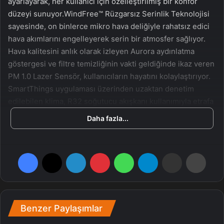
ayarlayarak, her kullanıcı için özelleştirilmiş bir konfor
düzeyi sunuyor.WindFree™ Rüzgarsız Serinlik Teknolojisi
sayesinde, on binlerce mikro hava deliğiyle rahatsız edici
hava akımlarını engelleyerek serin bir atmosfer sağlıyor.
Hava kalitesini anlık olarak izleyen Aurora aydınlatma
göstergesi ve filtre temizliğinin vakti geldiğinde ikaz veren
PM 1.0 Lazer Sensör, kullanıcıların hayatını kolaylaştırıyor.
SmartThings uygulaması üzerinden uzaktan denetim
edilebilen klima, R32 soğutucu akışkanı kullanımıyla etrafa
olan tesirini azaltıyor. Otomatik temizleme ve dondurarak
Daha fazla...
yıkama özelliği ile kendi kendini temizleyebilen WindFree™
Seçkine PM 1.0, kullanıcıların güç tasarrufu yaparken tıpkı
vakitte hava kalitesinden ödün vermemelerini sağlıyor.
Facebook
X
LinkedIn
Pinterest
WhatsApp
Telegram
E-Posta ile paylaş
Yazdır
Samsung’un WindFree™ Seçkine PM 1.0 kliması, yenilikçi
yapay zeka teknolojisi ile şahsileştirilmiş konforun harika
bir örneğini sunuyor. Bu klima, kullanıcıların tercihlerini
Benzer Paylaşımlar
anlayan ve buna nazaran en uygun soğutma modunu