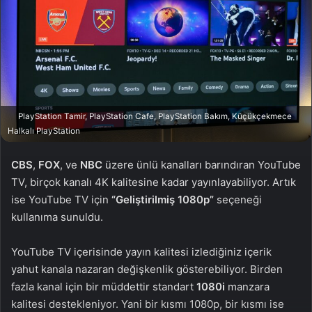
n
s
X
t
a
g
ö
n
d
PlayStation Tamir, PlayStation Cafe, PlayStation Bakım, Küçükçekmece
e
Halkalı PlayStation
r
m
CBS
,
FOX
, ve
NBC
üzere ünlü kanalları barındıran YouTube
e
TV, birçok kanalı 4K kalitesine kadar yayınlayabiliyor. Artık
k
ise YouTube TV için
“Geliştirilmiş 1080p”
seçeneği
kullanıma sunuldu.
YouTube TV içerisinde yayın kalitesi izlediğiniz içerik
yahut kanala nazaran değişkenlik gösterebiliyor. Birden
fazla kanal için bir müddettir standart
1080i
manzara
kalitesi destekleniyor. Yani bir kısmı 1080p, bir kısmı ise