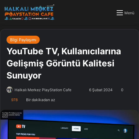
Menü
Bilgi Paylaşımı
YouTube TV, Kullanıcılarına
Gelişmiş Görüntü Kalitesi
Sunuyor
Halkalı Merkez PlayStation Cafe
F
B
6 Şubat 2024
0
o
i
978
Bir dakikadan az
l
r
l
e
o
-
w
p
o
o