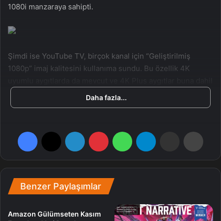
1080i manzaraya sahipti.
Şimdi ise YouTube TV, birçok kanal için “Geliştirilmiş
1080p” imaj kalitesini kullanıma sundu. Bu özellik 4K
uyumlu aygıtlarda da mevcut ve 4K Plus aygıtlar buna dahil
değil.
Daha fazla...
Geliştirilmiş 1080p özelliği
2023’de
birtakım kullanıcılara
yayınlandı lakin artık ise bu özelliğin global bandında
Facebook
X
LinkedIn
Pinterest
WhatsApp
Telegram
E-Posta ile paylaş
Yazdır
etkinleşmesi bekleniyor. Yani yakında bu özelliği
aygıtlarınızda görebilirsiniz.
Benzer Paylaşımlar
Kanal
Amazon Gülümseten Kasım