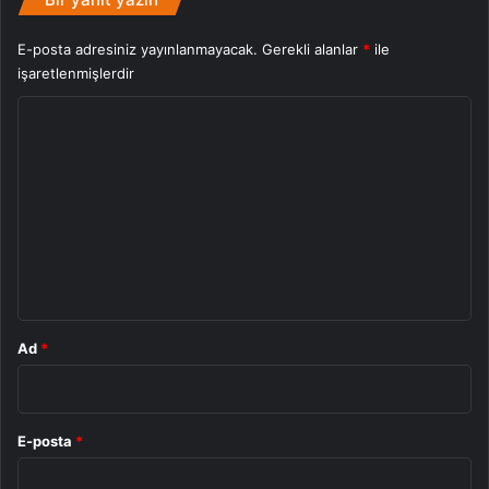
E-posta adresiniz yayınlanmayacak.
Gerekli alanlar
*
ile
işaretlenmişlerdir
Y
o
r
u
m
*
Ad
*
E-posta
*