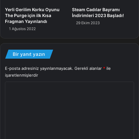
üretim eski üslup grafik kalitesi ile birlikte karşımıza
Yerli Gerilim Korku Oyunu
Steam Cadılar Bayramı
çıkıyor.
The Purge için ilk Kısa
İndirimleri 2023 Başladı!
Fragman Yayınlandı
29 Ekim 2023
1 Ağustos 2022
Yeni fragman
Bir yanıt yazın
E-posta adresiniz yayınlanmayacak.
Gerekli alanlar
*
ile
işaretlenmişlerdir
Y
o
r
u
m
*