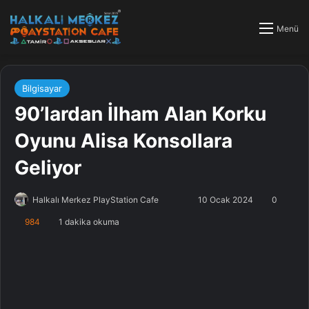
Menü
Bilgisayar
90’lardan İlham Alan Korku
Oyunu Alisa Konsollara
Geliyor
Halkalı Merkez PlayStation Cafe
F
B
10 Ocak 2024
0
o
i
984
1 dakika okuma
l
r
l
e
o
-
w
p
o
o