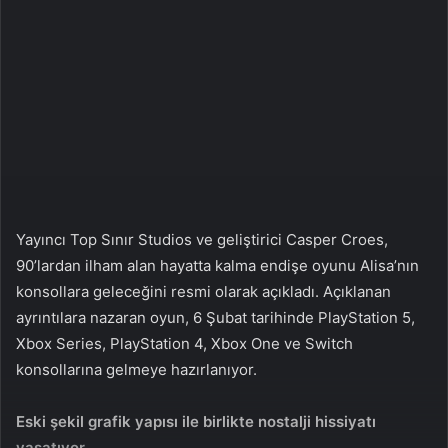
n
s
X
t
a
g
ö
n
d
e
r
m
Yayıncı Top Sınır Studios ve geliştirici Casper Croes,
e
90’lardan ilham alan hayatta kalma endişe oyunu Alisa’nın
k
konsollara geleceğini resmi olarak açıkladı. Açıklanan
ayrıntılara nazaran oyun, 6 Şubat tarihinde PlayStation 5,
Xbox Series, PlayStation 4, Xbox One ve Switch
konsollarına gelmeye hazırlanıyor.
Eski şekil grafik yapısı ile birlikte nostalji hissiyatı
yaşatıyor