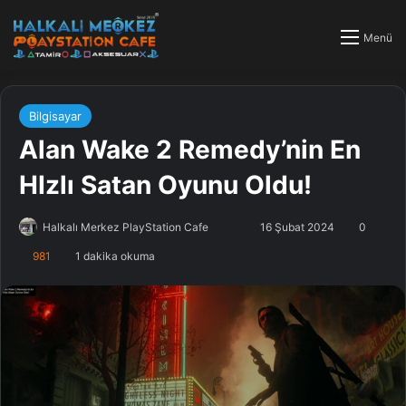
Menü
Bilgisayar
Alan Wake 2 Remedy’nin En
HIzlı Satan Oyunu Oldu!
Halkalı Merkez PlayStation Cafe
F
B
16 Şubat 2024
0
o
i
981
1 dakika okuma
l
r
l
e
o
-
w
p
o
o
n
s
X
t