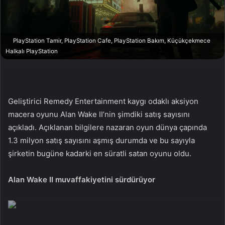
a
g
ö
PlayStation Tamir, PlayStation Cafe, PlayStation Bakım, Küçükçekmece
n
Halkalı PlayStation
d
e
r
m
Geliştirici Remedy Entertainment kaygı odaklı aksiyon
e
macera oyunu Alan Wake II’nin şimdiki satış sayısını
k
açıkladı. Açıklanan bilgilere nazaran oyun dünya çapında
1.3 milyon satış sayısını aşmış durumda ve bu sayıyla
şirketin bugüne kadarki en süratli satan oyunu oldu.
Alan Wake II muvaffakiyetini sürdürüyor