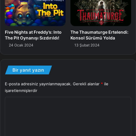
Five Nights at Freddy’s: Into
The Thaumaturge Ertelendi:
The Pit Oynanışı Sızdırıldı!
Konsol Sürümü Yolda
24 Ocak 2024
13 Şubat 2024
Bir yanıt yazın
E-posta adresiniz yayınlanmayacak.
Gerekli alanlar
*
ile
işaretlenmişlerdir
Y
o
r
u