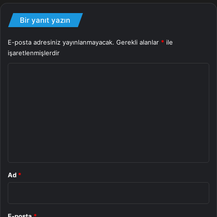
Bir yanıt yazın
Bizlere
Iı
Oyun
E-posta adresiniz yayınlanmayacak.
Gerekli alanlar
*
ile
işaretlenmişlerdir
Y
o
r
u
m
*
Ad
*
E-posta
*