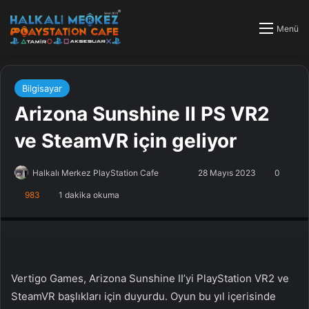
Menü
Bilgisayar
Arizona Sunshine II PS VR2
ve SteamVR için geliyor
Halkalı Merkez PlayStation Cafe
F
B
28 Mayıs 2023
0
o
i
983
1 dakika okuma
PlayStation Tamir, PlayStation Cafe, PlayStation Bakım, Küçükçekmece
l
r
Halkalı PlayStation
l
e
o
-
w
p
o
o
Vertigo Games, Arizona Sunshine II’yi PlayStation VR2 ve
n
s
SteamVR başlıkları için duyurdu. Oyun bu yıl içerisinde
X
t