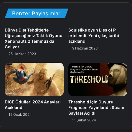
kalmak için elimizdeki silahlara ve içgüdülerimize
güvenmemiz gerekiyor. Oyun içerisinde öbür yandan art
Benzer Paylaşımlar
planda bir kıssa anlatılıyor ve bu öykü orta sahnelerle bir
arada bizlere aktarılıyor.
Dünya Dışı Tehditlerle
Soulslike oyun Lies of P
Uğraşacağımız Taktik Oyunu
ertelendi: Yeni çıkış tarihi
Oyunda pompalı tüfeklerden palalara ve hatta alev
Xenonauts 2 Temmuz’da
açıklandı
silahlarına kadar çok çeşitli silah kütüphanesi yer alıyor. Bu
Geliyor
9 Haziran 2023
silahlarla birlikte bizlere sunulan bu dünyayı
25 Haziran 2023
keşfedebiliyoruz.
Arizona Sunshine II duyuru fragmanı
DICE Ödülleri 2024 Adayları
Threshold için Duyuru
Açıklandı
Fragmanı Yayınlandı: Steam
Sayfası Açıldı
15 Ocak 2024
11 Şubat 2024