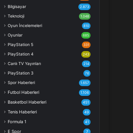
Bilgisayar
2.873
Teknoloji
1.048
Oyun İncelemeleri
810
Oyunlar
685
PlayStation 5
331
PlayStation 4
243
Canlı TV Yayınları
214
PlayStation 3
76
Spor Haberleri
1.657
Futbol Haberleri
1.106
Basketbol Haberleri
451
Tenis Haberleri
49
Formula 1
41
E Spor
7