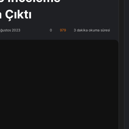
 Çıktı
Ağustos 2023
0
979
3 dakika okuma süresi