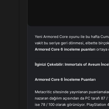
r
m
e
k
Yeni Armored Core oyunu ile bu hafta Cu
vakit bu seriye geri dönmesi, elbette bir
Armored Core 6 inceleme puanları
ortaya ç
İlginizi Çekebilir:
Immortals of Aveum İnce
Armored Core 6 İnceleme Puanları
Metacritic sitesinde yayınlanan puanlamalar
nazaran dağılım açısından da PC tarafı 87 / 
ise 78 / 100 olarak görünüyor. PlayStation 4