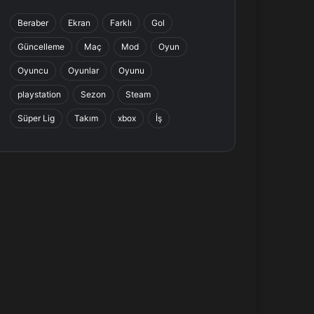
b
e
a
s
Beraber
Ekran
Farklı
Gol
o
d
g
A
Güncelleme
Maç
Mod
Oyun
o
I
r
p
Oyuncu
Oyunlar
Oyunu
k
n
a
p
playstation
Sezon
Steam
Süper Lig
Takım
xbox
İş
m