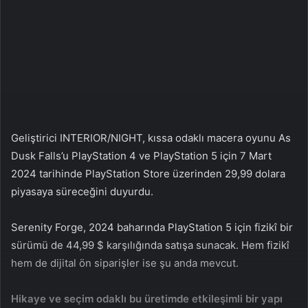
a
g
ö
n
d
e
r
m
Geliştirici INTERIOR/NIGHT, kıssa odaklı macera oyunu As
e
Dusk Falls’u PlayStation 4 ve PlayStation 5 için 7 Mart
k
2024 tarihinde PlayStation Store üzerinden 29,99 dolara
piyasaya süreceğini duyurdu.
Serenity Forge, 2024 baharında PlayStation 5 için fizikî bir
sürümü de 44,99 $ karşılığında satışa sunacak. Hem fizikî
hem de dijital ön siparişler ise şu anda mevcut.
Hikaye ve seçim odaklı bu üretimde etkileşimli bir yapı