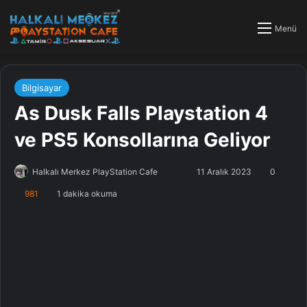
Menü
Bilgisayar
As Dusk Falls Playstation 4
ve PS5 Konsollarına Geliyor
Halkalı Merkez PlayStation Cafe
F
B
11 Aralık 2023
0
o
i
981
1 dakika okuma
l
r
l
e
o
-
w
p
o
o
n
s
X
t