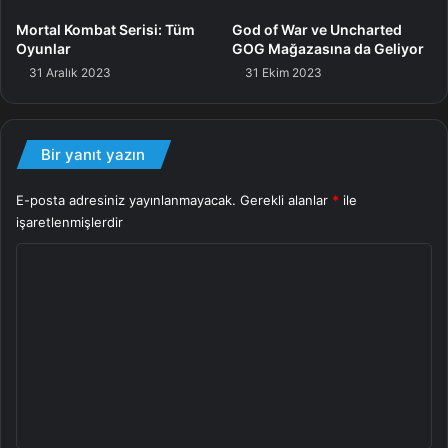
As Dusk Falls, Xbox Game Studios tarafından birinci olarak
Mortal Kombat Serisi: Tüm
God of War ve Uncharted
Xbox Series, Xbox One ve PC için Steam ve Microsoft
Oyunlar
GOG Mağazasına da Geliyor
Store üzerinden 19 Temmuz 2022’de yayınlandı.
31 Aralık 2023
31 Ekim 2023
Konsol fragmanı
Bir yanıt yazın
E-posta adresiniz yayınlanmayacak.
Gerekli alanlar
*
ile
işaretlenmişlerdir
Yapı
Y
o
r
u
m
*