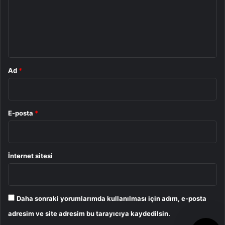
u
m
*
Ad
*
E-posta
*
İnternet sitesi
Daha sonraki yorumlarımda kullanılması için adım, e-posta
adresim ve site adresim bu tarayıcıya kaydedilsin.