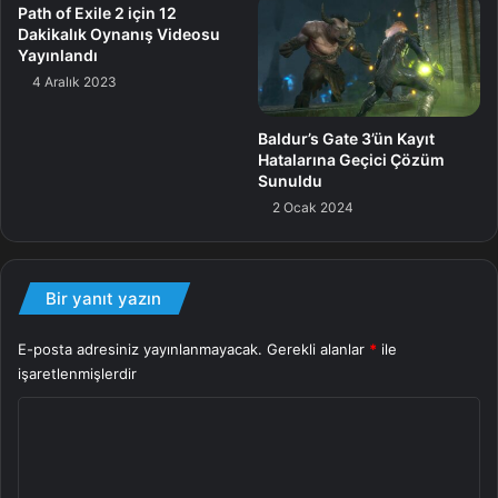
PlayStation 4, Xbox One, Switch ve PC’ye gelecek.
Path of Exile 2 için 12
Dakikalık Oynanış Videosu
Yayınlandı
Oyun
4 Aralık 2023
Baldur’s Gate 3’ün Kayıt
Hatalarına Geçici Çözüm
Sunuldu
2 Ocak 2024
Bir yanıt yazın
E-posta adresiniz yayınlanmayacak.
Gerekli alanlar
*
ile
işaretlenmişlerdir
Y
o
r