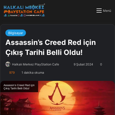
Menü
Bilgisayar
Assassin’s Creed Red için
Çıkış Tarihi Belli Oldu!
Halkalı Merkez PlayStation Cafe
F
B
9 Şubat 2024
0
o
i
979
1 dakika okuma
l
r
l
e
o
-
w
p
o
o
n
s
X
t