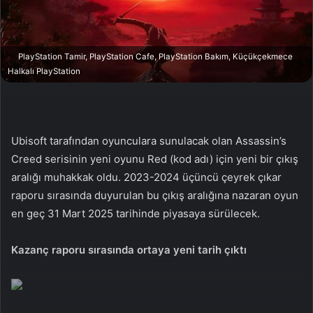
a
g
ö
PlayStation Tamir, PlayStation Cafe, PlayStation Bakım, Küçükçekmece
n
Halkalı PlayStation
d
e
r
m
Ubisoft tarafından oyunculara sunulacak olan Assassin’s
e
Creed serisinin yeni oyunu Red (kod adı) için yeni bir çıkış
k
aralığı muhakkak oldu. 2023-2024 üçüncü çeyrek çıkar
raporu sırasında duyurulan bu çıkış aralığına nazaran oyun
en geç 31 Mart 2025 tarihinde piyasaya sürülecek.
Kazanç raporu sırasında ortaya yeni tarih çıktı