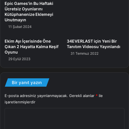
Ayrıyeten oyun Xbox Game Pass hizmetinde de yer alıyor.
Epic Games’in Bu Haftaki
Ücretsiz Oyunlarını
Kütüphanenize Eklemeyi
DLC fragmanı
Unutmayın
11 Şubat 2024
Ekim Ayı İçerisinde Öne
34EVERLAST için Yeni Bir
Çıkan 2 Hayatta Kalma Keşif
Tanıtım Videosu Yayınlandı
Ek Paket
Oyun
Oyunu
31 Temmuz 2022
29 Eylül 2023
Bir yanıt yazın
E-posta adresiniz yayınlanmayacak.
Gerekli alanlar
*
ile
işaretlenmişlerdir
Y
o