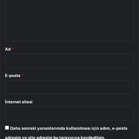
r
u
m
*
Ad
*
E-posta
*
İnternet sitesi
Daha sonraki yorumlarımda kullanılması için adım, e-posta
adresim ve site adresim bu tarayıcıya kaydedilsin.