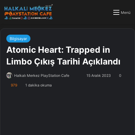
Menü
Bilgisayar
Atomic Heart: Trapped in
Limbo Çıkış Tarihi Açıklandı
Halkalı Merkez PlayStation Cafe
F
B
15 Aralık 2023
0
o
i
979
1 dakika okuma
l
r
l
e
o
-
w
p
o
o
n
s
X
t