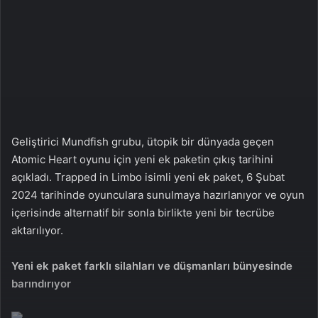
a
g
ö
n
d
e
r
m
Geliştirici Mundfish grubu, ütopik bir dünyada geçen
e
Atomic Heart oyunu için yeni ek paketin çıkış tarihini
k
açıkladı. Trapped in Limbo isimli yeni ek paket, 6 Şubat
2024 tarihinde oyunculara sunulmaya hazırlanıyor ve oyun
içerisinde alternatif bir sonla birlikte yeni bir tecrübe
aktarılıyor.
Yeni ek paket farklı silahları ve düşmanları bünyesinde
barındırıyor