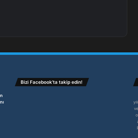
Bizi Facebook’ta takip edin!
in
nı
yı
ve
o