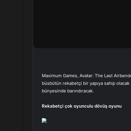
n
d
e
r
m
e
k
Maximum Games, Avatar: The Last Airbender
büsbütün rekabetçi bir yapıya sahip olacak 
bünyesinde barındıracak.
Rekabetçi çok oyunculu dövüş oyunu