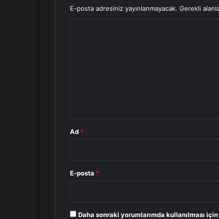
E-posta adresiniz yayınlanmayacak.
Gerekli alanl
Y
o
r
u
m
*
Ad
*
E-posta
*
Daha sonraki yorumlarımda kullanılması için