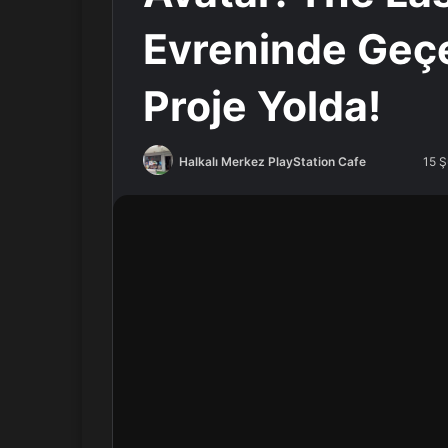
Evreninde Geç
Proje Yolda!
Halkalı Merkez PlayStation Cafe
F
B
15 
o
i
l
r
l
e
o
-
w
p
o
o
n
s
X
t
a
g
ö