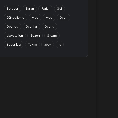
b
e
a
s
Beraber
Ekran
Farklı
Gol
o
d
g
A
Güncelleme
Maç
Mod
Oyun
o
I
r
p
Oyuncu
Oyunlar
Oyunu
k
n
a
p
playstation
Sezon
Steam
Süper Lig
Takım
xbox
İş
m