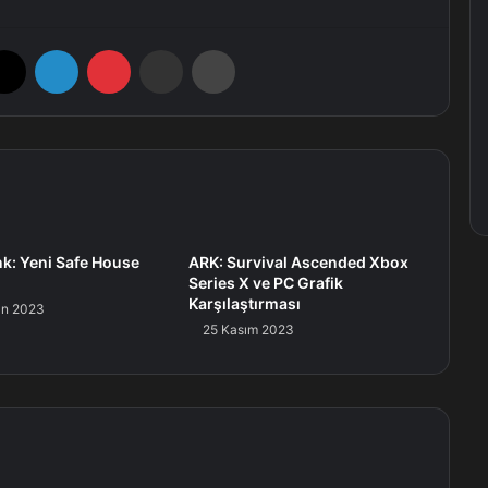
X
LinkedIn
Pinterest
E-Posta ile paylaş
Yazdır
nk: Yeni Safe House
ARK: Survival Ascended Xbox
Series X ve PC Grafik
Karşılaştırması
an 2023
25 Kasım 2023