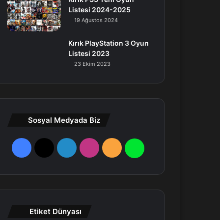
Listesi 2024-2025
19 Ağustos 2024
Kırık PlayStation 3 Oyun
Listesi 2023
23 Ekim 2023
Sosyal Medyada Biz
F
X
L
I
R
W
a
i
n
S
h
c
n
s
S
a
e
k
t
t
Etiket Dünyası