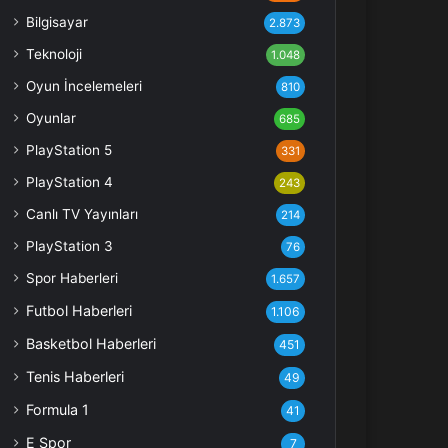
Bilgisayar
2.873
Teknoloji
1.048
Oyun İncelemeleri
810
Oyunlar
685
PlayStation 5
331
PlayStation 4
243
Canlı TV Yayınları
214
PlayStation 3
76
Spor Haberleri
1.657
Futbol Haberleri
1.106
Basketbol Haberleri
451
Tenis Haberleri
49
Formula 1
41
E Spor
7