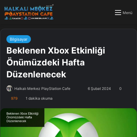
Menü
Bilgisayar
Beklenen Xbox Etkinliği
Önümüzdeki Hafta
Düzenlenecek
Halkalı Merkez PlayStation Cafe
F
B
6 Şubat 2024
0
o
i
979
1 dakika okuma
l
r
l
e
o
-
w
p
o
o