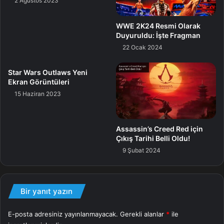
2 Ağustos 2023
stratejisinde geleceğe yönelik ayrıntılı bilgiler vermesi
bekleniyordu.
WWE 2K24 Resmi Olarak
Duyuruldu: İşte Fragman
Beklenen Xbox Aktifliği İçin Resmi Duyuru Yapıldı
22 Ocak 2024
Xbox cephesi bir müddet sessizliğini korumuş olsa da,
Star Wars Outlaws Yeni
Ekran Görüntüleri
Spencer sonunda beklenen duyuruyu yaptı. Önümüzdeki
15 Haziran 2023
hafta içerisinde düzenlenecek olan iş aktifliği ile şirketin
Xbox için gelecek vizyonunu öğrenme fırsatımız olacak.
Assassin’s Creed Red için
Çıkış Tarihi Belli Oldu!
9 Şubat 2024
We're listening and we hear you.
We've been planning a business
Bir yanıt yazın
update event for next week, where
we look forward to sharing more
E-posta adresiniz yayınlanmayacak.
Gerekli alanlar
*
ile