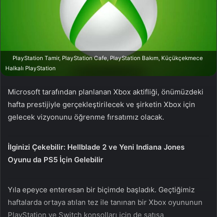
n
s
X
t
a
g
ö
PlayStation Tamir, PlayStation Cafe, PlayStation Bakım, Küçükçekmece
n
Halkalı PlayStation
d
e
Microsoft tarafından planlanan Xbox aktifliği, önümüzdeki
r
hafta prestijiyle gerçekleştirilecek ve şirketin Xbox için
m
gelecek vizyonunu öğrenme fırsatımız olacak.
e
k
İlginizi Çekebilir:
Hellblade 2 ve Yeni Indiana Jones
Oyunu da PS5 İçin Gelebilir
Yıla epeyce enteresan bir biçimde başladık. Geçtiğimiz
haftalarda ortaya atılan tez ile tanınan bir Xbox oyununun
PlayStation ve Switch konsolları için de satışa