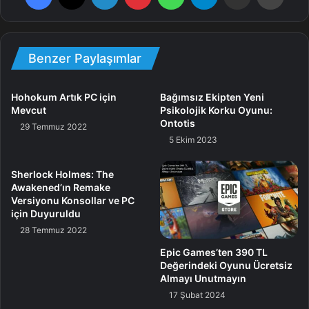
17 Kasım güncellemesi, modüllerin ihtiyaçları karşılamadan
kullanabileceği bir açığı ortadan kaldırıyor. Ayrıyeten
Benzer Paylaşımlar
oyuncuların özel maçlara yönelik olmayan oyun modlarını
seçebilmesi sıkıntısını da çözüyor. Başka taraftan oyuncu
Hohokum Artık PC için
Bağımsız Ekipten Yeni
hareketlerinde / animasyonlarında birtakım ayarlamalar ve
Mevcut
Psikolojik Korku Oyunu:
değişiklikler kelam konusu.
Ontotis
29 Temmuz 2022
5 Ekim 2023
Bu güncelleme doğal olarak Killstreaks’e ve birkaç haritaya
Sherlock Holmes: The
bir dizi ince ayar getiriyor. Ayrıyeten oyuncuların oyundaki
Awakened’ın Remake
ilerlemesinin sıkıntısız bir formda ilerlemesini sağlayacak
Versiyonu Konsollar ve PC
düzeltmeler de içeriyor.
için Duyuruldu
28 Temmuz 2022
Zombi modunda daha evvel oyuncular silahlarını
Epic Games’ten 390 TL
Değerindeki Oyunu Ücretsiz
kopyalayabiliyor ve birebir şeyi skor serilerine de tesir
Almayı Unutmayın
ettirebiliyordu. Bu son güncelleme bu iki açığı ortadan
17 Şubat 2024
kaldırıyor. Güncelleme tıpkı vakitte haritadan çıkış