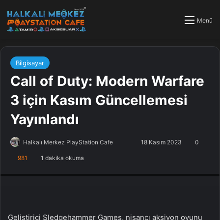
Menü
Bilgisayar
Call of Duty: Modern Warfare
3 için Kasım Güncellemesi
Yayınlandı
Halkalı Merkez PlayStation Cafe
F
B
18 Kasım 2023
0
o
i
981
1 dakika okuma
PlayStation Tamir, PlayStation Cafe, PlayStation Bakım, Küçükçekmece
l
r
Halkalı PlayStation
l
e
o
-
w
p
o
o
Geliştirici Sledgehammer Games, nişancı aksiyon oyunu