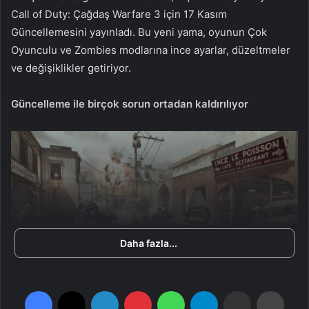
n
s
Call of Duty: Çağdaş Warfare 3 için 17 Kasım
X
t
Güncellemesini yayınladı. Bu yeni yama, oyunun Çok
a
Oyunculu ve Zombies modlarına ince ayarlar, düzeltmeler
g
ve değişiklikler getiriyor.
ö
n
Güncelleme ile birçok sorun ortadan kaldırılıyor
d
e
r
m
e
k
Daha fazla...
Facebook
X
LinkedIn
Pinterest
WhatsApp
Telegram
E-Posta ile paylaş
Yazdır