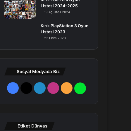
Listesi 2024-2025
19 Ağustos 2024
Kırık PlayStation 3 Oyun
Listesi 2023
23 Ekim 2023
Sosyal Medyada Biz
F
X
L
I
R
W
a
i
n
S
h
c
n
s
S
a
e
k
t
t
Etiket Dünyası