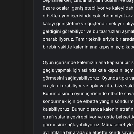
cephanelikler, zindanlar, taht odaları ve ba
üzere odaları genişletebiliyor ve kaleyi dah
elbette oyun içerisinde çok ehemmiyet arz
kaleyi genişletme ve güçlendirmek yer alıyor
geldiğini görebiliyor ve bu taarruzları aşma
onarabiliyoruz. Tamir teknikleriyle bir arad
birebir vakitte kalenin ana kapısını açıp kap
Oyun içerisinde kalemizin ana kapısını bir 
geçiş yapmak için aslında kale kapısını aç
görmesini sağlayabiliyoruz. Oyunda tıpkı va
araçları kurabiliyor ve tıpkı vakitte bize sal
Bunun dışında oyun içerisinde elbette savaş
söndürmek için de elbette yangın söndür
kalabiliyoruz. Bunun dışında kalenin etrafı
etrafı sularla çevirebiliyor ve üstte bahsett
görmesini sağlayabiliyoruz. Münasebetiyle o
ayrıntılarla bir arada de elbette kendi savu