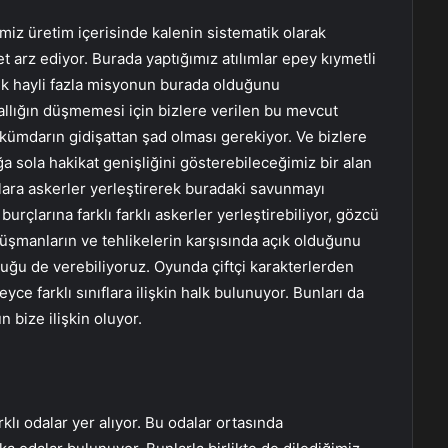
z üretim içerisinde kalenin sistematik olarak
t arz ediyor. Burada yaptığımız atılımlar epey kıymetli
cek hayli fazla misyonun burada olduğunu
llığın düşmemesi için bizlere verilen bu mevcut
ümdarın gidişattan şad olması gerekiyor. Ve bizlere
ğa sola hakikat genişliğini gösterebileceğimiz bir alan
onlara askerler yerleştirerek buradaki savunmayı
burçlarına farklı farklı askerler yerleştirebiliyor, gözcü
 düşmanların ve tehlikelerin karşısında açık olduğunu
yruğu de verebiliyoruz. Oyunda çiftçi karakterlerden
ce farklı sınıflara ilişkin halk bulunuyor. Bunları da
bize ilişkin oluyor.
klı odalar yer alıyor. Bu odalar ortasında