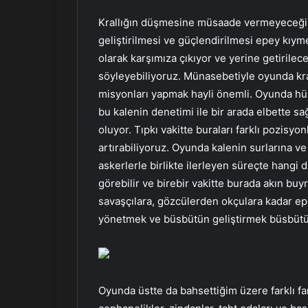
Krallığın düşmesine müsaade vermeyeceğimi
geliştirilmesi ve güçlendirilmesi epey kıyme
olarak karşımıza çıkıyor ve yerine getirile
söyleyebiliyoruz. Münasebetiyle oyunda kra
misyonları yapmak hayli önemli. Oyunda hük
bu kalenin denetimi ile bir arada elbette sa
oluyor. Tıpkı vakitte buraları farklı pozisy
artırabiliyoruz. Oyunda kalenin surlarına ve 
askerlerle birlikte ilerleyen süreçte hangi
görebilir ve birebir vakitte burada akın bu
savaşçılara, gözcülerden okçulara kadar epey
yönetmek ve büsbütün geliştirmek büsbütün 
Oyunda üstte da bahsettiğim üzere farklı far