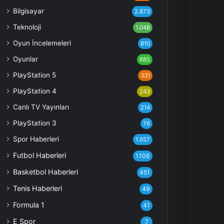
Bilgisayar
2.873
Teknoloji
1.048
Oyun İncelemeleri
810
Oyunlar
685
PlayStation 5
331
PlayStation 4
243
Canlı TV Yayınları
214
PlayStation 3
76
Spor Haberleri
1.657
Futbol Haberleri
1.106
Basketbol Haberleri
451
Tenis Haberleri
49
Formula 1
41
E Spor
7