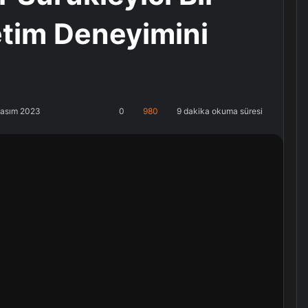
tim Deneyimini
Kasım 2023
0
980
9 dakika okuma süresi