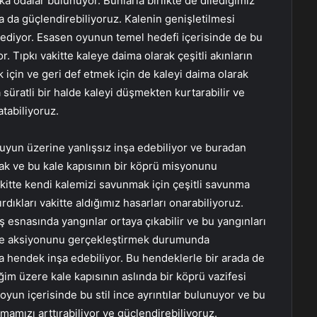
şka odalar bulunuyor. Bunlarla birlikte de dilediğimiz
a da güçlendirebiliyoruz. Kalenin genişletilmesi
 ediyor. Esasen oyunun temel hedefi içerisinde de bu
. Tıpkı vakitte kaleye daima olarak çeşitli akınların
k için ve geri def etmek için de kaleyi daima olarak
a süratli bir halde kaleyi düşmekten kurtarabilir ve
atabiliyoruz.
suyun üzerine yanlışsız inşa edebiliyor ve buradan
mak ve bu kale kapısının bir köprü misyonunu
kitte kendi kalemizi savunmak için çeşitli savunma
dırdıkları vakitte aldığımız hasarları onarabiliyoruz.
 esnasında yangınlar ortaya çıkabilir ve bu yangınları
me aksiyonunu gerçekleştirmek durumunda
na hendek inşa edebiliyor. Bu hendeklerle bir arada de
iğim üzere kale kapısının aslında bir köprü vazifesi
yun içerisinde bu stil ince ayrıntılar bulunuyor ve bu
nmamızı arttırabiliyor ve güçlendirebiliyoruz.