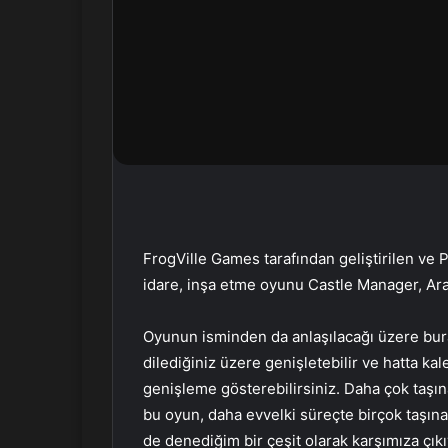
n
d
e
r
m
e
k
FrogVille Games tarafından geliştirilen ve P
idare, inşa etme oyunu Castle Manager, Aralı
Oyunun isminden da anlaşılacağı üzere bura
dilediğiniz üzere genişletebilir ve hatta ka
genişleme gösterebilirsiniz. Daha çok taşınab
bu oyun, daha evvelki süreçte birçok taşın
de denediğim bir çeşit olarak karşımıza çık