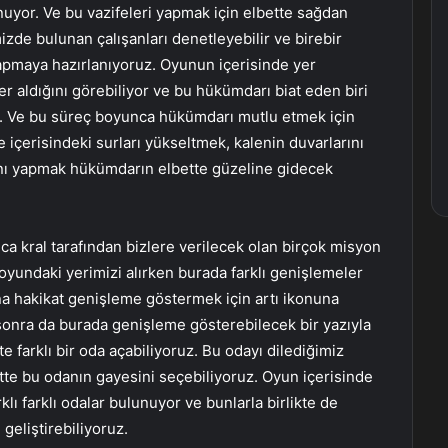
unuyor. Ve bu vazifeleri yapmak için elbette sağdan
izde bulunan çalışanları denetleyebilir ve birebir
 yapmaya hazırlanıyoruz. Oyunun içerisinde yer
 aldığını görebiliyor ve bu hükümdarı biat eden biri
z. Ve bu süreç boyunca hükümdarı mutlu etmek için
içerisindeki surları yükseltmek, kalenin duvarlarını
nı yapmak hükümdarın elbette güzeline gidecek
a kral tarafından bizlere verilecek olan birçok misyon
e oyundaki yerimizi alırken burada farklı genişlemeler
na hakikat genişleme göstermek için artı ikonuna
sonra da burada genişleme gösterebilecek bir yazıyla
e farklı bir oda açabiliyoruz. Bu odayı dilediğimiz
akitte bu odanın gayesini seçebiliyoruz. Oyun içerisinde
lı farklı odalar bulunuyor ve bunlarla birlikte de
 geliştirebiliyoruz.