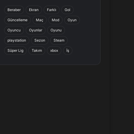
b
e
a
s
Beraber
Ekran
Farklı
Gol
o
d
g
A
Güncelleme
Maç
Mod
Oyun
o
I
r
p
Oyuncu
Oyunlar
Oyunu
k
n
a
p
playstation
Sezon
Steam
Süper Lig
Takım
xbox
İş
m