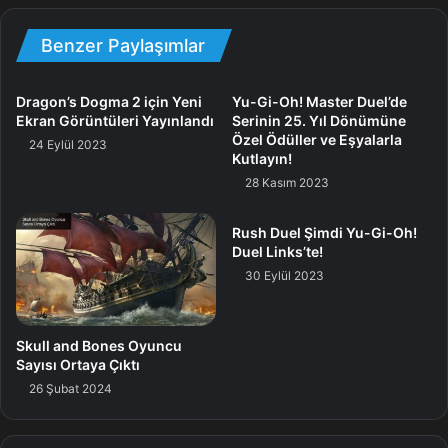
edebileceksiniz. Oyunu denemek istiyorsanız
Steam sayfasını ziyaret edebilirsiniz.
Benzer Paylaşımlar
Öte yandan mod kullanımı yasaklanmış durumda. Bu
Dragon’s Dogma 2 için Yeni
Yu-Gi-Oh! Master Duel’de
nedenle rastgele bir mod şurası olmadığından emin olun.
Ekran Görüntüleri Yayınlandı
Serinin 25. Yıl Dönümüne
Kolay kullanıcı arayüzü modları bile oyundan
Özel Ödüller ve Eşyalarla
24 Eylül 2023
yasaklanmanıza neden olabilir.
Kutlayın!
28 Kasım 2023
Rush Duel Şimdi Yu-Gi-Oh!
Duel Links’te!
30 Eylül 2023
Skull and Bones Oyuncu
Sayısı Ortaya Çıktı
26 Şubat 2024