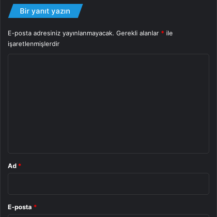
Bir yanıt yazın
E-posta adresiniz yayınlanmayacak.
Gerekli alanlar
*
ile
işaretlenmişlerdir
Y
o
r
u
m
*
Ad
*
E-posta
*