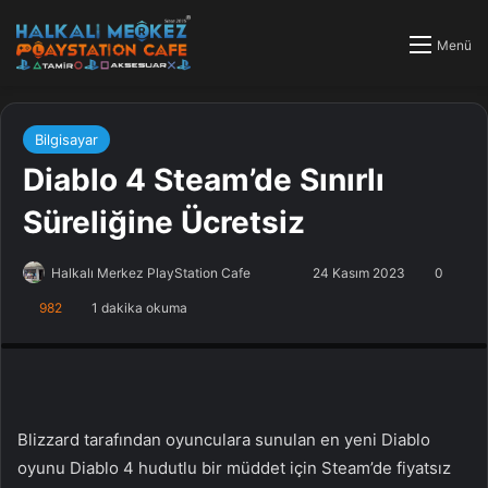
Menü
Bilgisayar
Diablo 4 Steam’de Sınırlı
Süreliğine Ücretsiz
Halkalı Merkez PlayStation Cafe
F
B
24 Kasım 2023
0
o
i
982
1 dakika okuma
PlayStation Tamir, PlayStation Cafe, PlayStation Bakım, Küçükçekmece
l
r
Halkalı PlayStation
l
e
o
-
w
p
o
o
Blizzard tarafından oyunculara sunulan en yeni Diablo
n
s
oyunu Diablo 4 hudutlu bir müddet için Steam’de fiyatsız
X
t