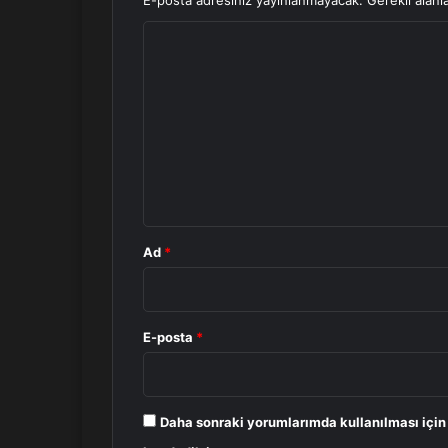
E-posta adresiniz yayınlanmayacak.
Gerekli alanl
Y
o
r
u
m
*
Ad
*
E-posta
*
Daha sonraki yorumlarımda kullanılması için