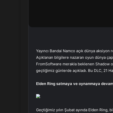
r
m
e
k
Yayıncı Bandai Namco açık dünya aksiyon ro
Açıklanan bilgilere nazaran oyun dünya çapın
FromSoftware merakla beklenen Shadow of t
geçtiğimiz günlerde açıkladı. Bu DLC, 21 H
Elden Ring satmaya ve oynanmaya devam
Geçtiğimiz yılın Şubat ayında Elden Ring, bir