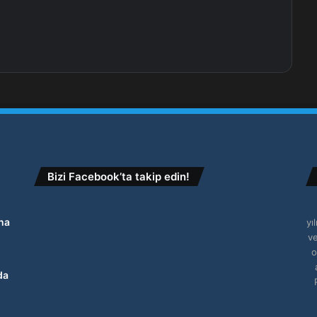
Bizi Facebook’ta takip edin!
na
yı
ve
o
da