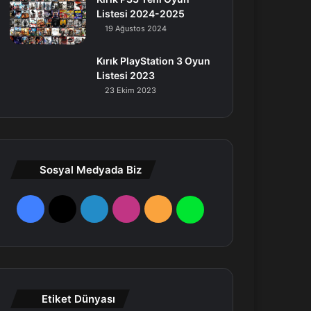
Listesi 2024-2025
19 Ağustos 2024
Kırık PlayStation 3 Oyun
Listesi 2023
23 Ekim 2023
Sosyal Medyada Biz
F
X
L
I
R
W
a
i
n
S
h
c
n
s
S
a
e
k
t
t
Etiket Dünyası