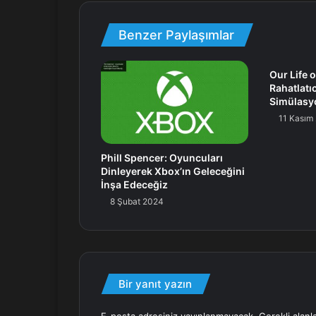
Benzer Paylaşımlar
Our Life 
Rahatlatı
Simülasy
11 Kasım
Phill Spencer: Oyuncuları
Dinleyerek Xbox’ın Geleceğini
İnşa Edeceğiz
8 Şubat 2024
Bir yanıt yazın