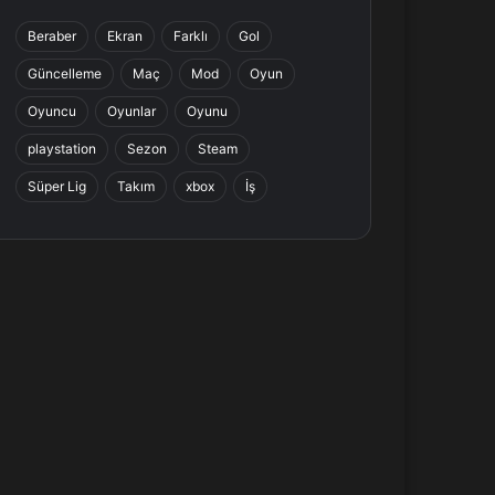
b
e
a
s
Beraber
Ekran
Farklı
Gol
o
d
g
A
Güncelleme
Maç
Mod
Oyun
o
I
r
p
Oyuncu
Oyunlar
Oyunu
k
n
a
p
playstation
Sezon
Steam
Süper Lig
Takım
xbox
İş
m