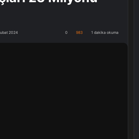
Şubat 2024
0
983
1 dakika okuma