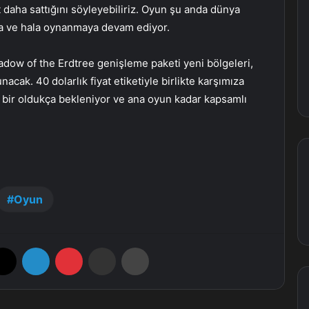
t daha sattığını söyleyebiliriz. Oyun şu anda dünya
a ve hala oynanmaya devam ediyor.
adow of the Erdtree genişleme paketi yeni bölgeleri,
nacak. 40 dolarlık fiyat etiketiyle birlikte karşımıza
n bir oldukça bekleniyor ve ana oyun kadar kapsamlı
Oyun
X
LinkedIn
Pinterest
E-Posta ile paylaş
Yazdır