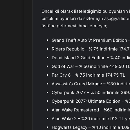
Öncelikli olarak listelediğimiz bu oyunları
birtakım oyunları da sizler için aşağıya list
üstüne getirmeyi ihmal etmeyin;
Grand Theft Auto V: Premium Edition 
Riders Republic – % 75 indirimle 174.
Dead Island 2 Gold Edition – % 40 ind
God of War – % 50 indirimle 449.50 T
Far Cry 6 – % 75 indirimle 174.75 TL
Assassin’s Creed Mirage – %30 indiri
Cyberpunk 2077 – % 50 indirimle 399
Cyberpunk 2077: Ultimate Edition – %3
Alan Wake Remastered – %60 indirimle
Alan Wake 2 – %20 indirimle 912 TL y
Hogwarts Legacy – %40 indirimle 1.09