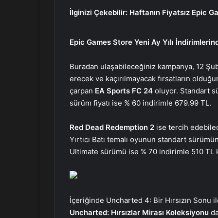
İlginizi Çekebilir:
Haftanın Fiyatsız Epic G
Epic Games Store Yeni Ay Yılı İndirimleri
Buradan ulaşabileceğiniz kampanya, 12 Şub
erecek ve kaçırılmayacak fırsatların olduğun
çarpan
EA Sports FC 24
oluyor. Standart sü
sürüm fiyatı ise % 60 indirimle 679.99 TL.
Red Dead Redemption 2
ise tercih edebilec
Yırtıcı Batı temalı oyunun standart sürümü
Ultimate sürümü ise % 70 indirimle 510 TL ka
İçeriğinde Uncharted 4: Bir Hırsızın Sonu i
Uncharted: Hırsızlar Mirası Koleksiyonu
da