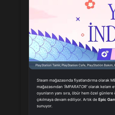
X
t
a
g
ö
n
d
e
r
m
e
k
PlayStation Tamir, PlayStation Cafe, PlayStation Bakım
Steam mağazasında fiyatlandırma olarak M
mağazasından
‘İMPARATOR’
olarak kelam et
oyunların yanı sıra, öbür hem özel günlere 
çıkılmaya devam ediliyor. Artık de
Epic Gam
sunuyor.