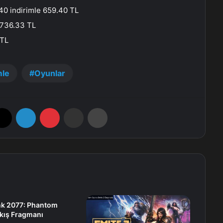
40 indirimle 659.40 TL
e 736.33 TL
 TL
mle
Oyunlar
X
LinkedIn
Pinterest
E-Posta ile paylaş
Yazdır
k 2077: Phantom
ıkış Fragmanı