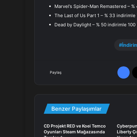
Marvel’s Spider-Man Remastered – % 
The Last of Us Part 1 – % 33 indiriml
Dead by Daylight – % 50 indirimle 100
İndiri
Facebook
Paylaş
Benzer Paylaşımlar
CD Projekt RED ve Koei Temco
Cyberpun
Oyunları Steam Mağazasında
Liberty Ç