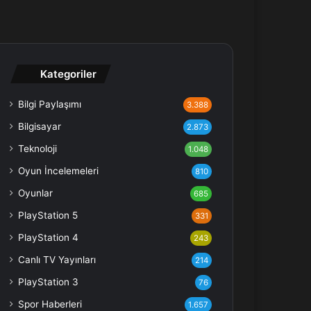
Kategoriler
Bilgi Paylaşımı
3.388
Bilgisayar
2.873
Teknoloji
1.048
Oyun İncelemeleri
810
Oyunlar
685
PlayStation 5
331
PlayStation 4
243
Canlı TV Yayınları
214
PlayStation 3
76
Spor Haberleri
1.657