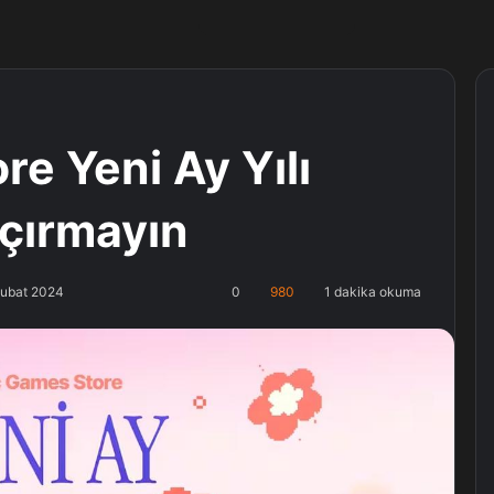
e Yeni Ay Yılı
açırmayın
Şubat 2024
0
980
1 dakika okuma