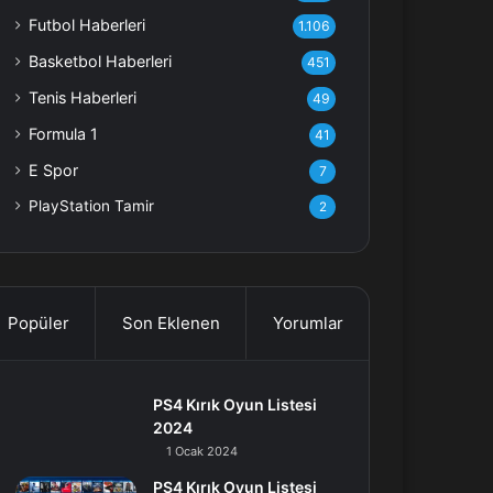
Futbol Haberleri
1.106
Basketbol Haberleri
451
Tenis Haberleri
49
Formula 1
41
E Spor
7
PlayStation Tamir
2
Popüler
Son Eklenen
Yorumlar
PS4 Kırık Oyun Listesi
2024
1 Ocak 2024
PS4 Kırık Oyun Listesi