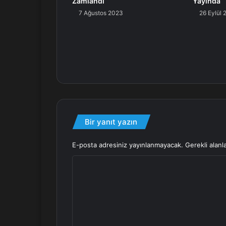
Zamlandı
Yayında
7 Ağustos 2023
26 Eylül
Bir yanıt yazın
E-posta adresiniz yayınlanmayacak.
Gerekli alanl
Y
o
r
u
m