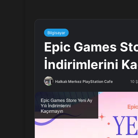
Bilgisayar
Epic Games Stor
İndirimlerini K
Halkalı Merkez PlayStation Cafe
F
B
10 
o
i
l
r
l
e
o
-
w
p
o
o
n
s