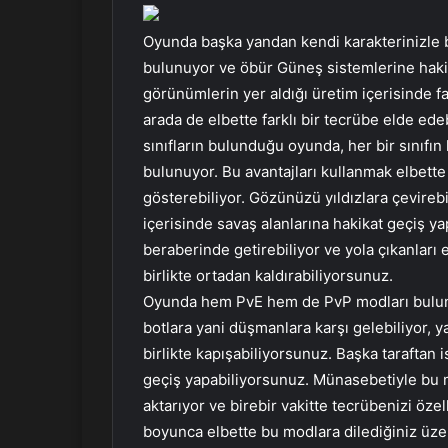
Oyunda başka yandan kendi karakterinizle bir 
bulunuyor ve öbür Güneş sistemlerine hakika
görünümlerin yer aldığı üretim içerisinde farkl
arada de elbette farklı bir tecrübe elde edeb
sınıfların bulunduğu oyunda, her bir sınıfı
bulunuyor. Bu avantajları kullanmak elbette
gösterebiliyor. Gözünüzü yıldızlara çevireb
içerisinde savaş alanlarına hakikat geçiş ya
beraberinde getirebiliyor ve yola çıkanları e
birlikte ortadan kaldırabiliyorsunuz.
Oyunda hem PvE hem de PvP modları bulunuyo
botlara yani düşmanlara karşı gelebiliyor, y
birlikte kapışabiliyorsunuz. Başka taraftan
geçiş yapabiliyorsunuz. Münasebetiyle bu mo
aktarıyor ve birebir vakitte tecrübenizi öz
boyunca elbette bu modlara dilediğiniz üzer