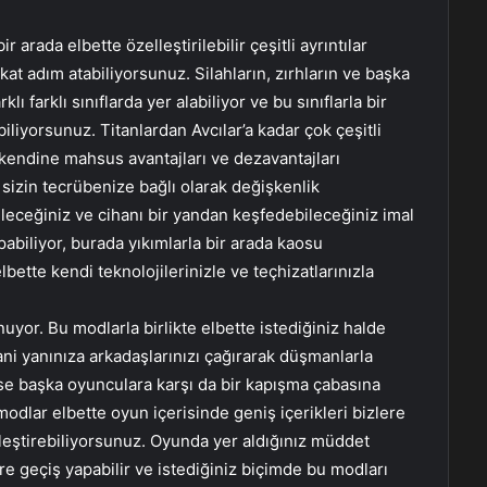
arada elbette özelleştirilebilir çeşitli ayrıntılar
t adım atabiliyorsunuz. Silahların, zırhların ve başka
ı farklı sınıflarda yer alabiliyor ve bu sınıflarla bir
iliyorsunuz. Titanlardan Avcılar’a kadar çok çeşitli
n kendine mahsus avantajları ve dezavantajları
 sizin tecrübenize bağlı olarak değişkenlik
ileceğiniz ve cihanı bir yandan keşfedebileceğiniz imal
pabiliyor, burada yıkımlarla bir arada kaosu
lbette kendi teknolojilerinizle ve teçhizatlarınızla
r. Bu modlarla birlikte elbette istediğiniz halde
ani yanınıza arkadaşlarınızı çağırarak düşmanlarla
 ise başka oyunculara karşı da bir kapışma çabasına
dlar elbette oyun içerisinde geniş içerikleri bizlere
elleştirebiliyorsunuz. Oyunda yer aldığınız müddet
e geçiş yapabilir ve istediğiniz biçimde bu modları