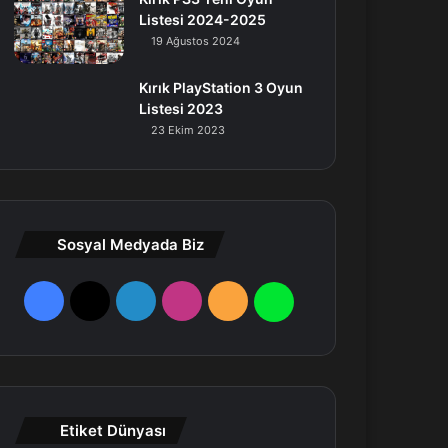
Listesi 2024-2025
19 Ağustos 2024
Kırık PlayStation 3 Oyun
Listesi 2023
23 Ekim 2023
Sosyal Medyada Biz
F
X
L
I
R
W
a
i
n
S
h
c
n
s
S
a
e
k
t
t
Etiket Dünyası