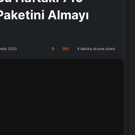
 Paketini Almayı
ralık 2023
0
980
4 dakika okuma süresi