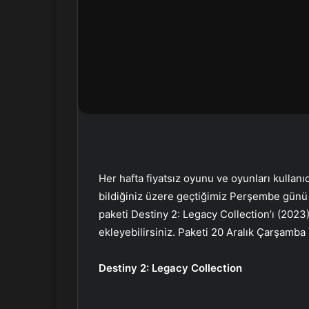
n
d
e
r
m
e
k
Her hafta fiyatsız oyunu ve oyunları kullanı
bildiğiniz üzere geçtiğimiz Perşembe günü 
paketi Destiny 2: Legacy Collection’ı (202
ekleyebilirsiniz. Paketi 20 Aralık Çarşamba T
Destiny 2: Legacy Collection