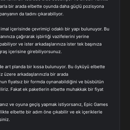
tlarla bir arada elbette oyunda daha güçlü pozisyona
panyanın da tadını çıkarabiliyor.
 imal içerisinde çevrimiçi odaklı bir yapı bulunuyor. Bu
 yanınıza çağırarak işbirliği vazifelerini yerine
pabiliyor ve ister arkadaşlarınıza ister tek başınıza
ğraş içerisine girebiliyorsunuz.
de art planda bir kıssa bulunuyor. Bu öyküyü elbette
z üzere arkadaşlarınızla bir arada
nun fiyatsız bir formda oynanabildiğini ve büsbütün
liriz. Fakat ek paketlerin elbette muhakkak bir fiyat
sanız ve oyuna geçiş yapmak istiyorsanız, Epic Games
ikte elbette bir adım öne çıkabilir ve ek içeriklerle
siniz.