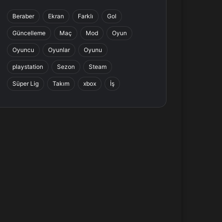
b
e
a
s
Beraber
Ekran
Farklı
Gol
o
d
g
A
Güncelleme
Maç
Mod
Oyun
o
I
r
p
Oyuncu
Oyunlar
Oyunu
k
n
a
p
playstation
Sezon
Steam
Süper Lig
Takım
xbox
İş
m