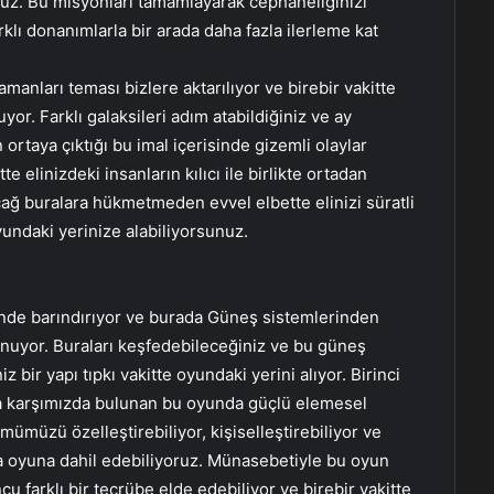
nuz. Bu misyonları tamamlayarak cephaneliğinizi
farklı donanımlarla bir arada daha fazla ilerleme kat
ramanları teması bizlere aktarılıyor ve birebir vakitte
or. Farklı galaksileri adım atabildiğiniz ve ay
ortaya çıktığı bu imal içerisinde gizemli olaylar
e elinizdeki insanların kılıcı ile birlikte ortadan
 çağ buralara hükmetmeden evvel elbette elinizi süratli
undaki yerinize alabiliyorsunuz.
inde barındırıyor ve burada Güneş sistemlerinden
unuyor. Buraları keşfedebileceğiniz ve bu güneş
 bir yapı tıpkı vakitte oyundaki yerini alıyor. Birinci
ada karşımızda bulunan bu oyunda güçlü elemesel
ümümüzü özelleştirebiliyor, kişiselleştirebiliyor ve
a oyuna dahil edebiliyoruz. Münasebetiyle bu oyun
u farklı bir tecrübe elde edebiliyor ve birebir vakitte