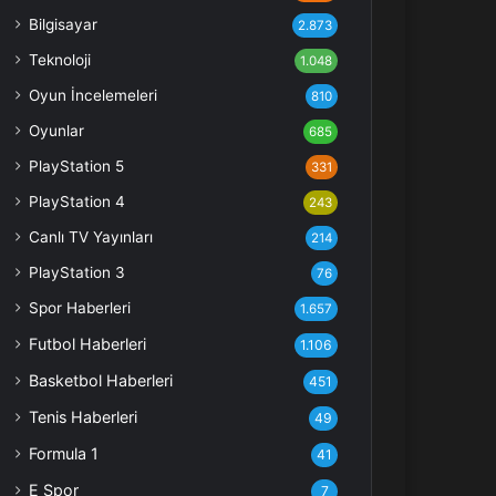
Bilgisayar
2.873
Teknoloji
1.048
Oyun İncelemeleri
810
Oyunlar
685
PlayStation 5
331
PlayStation 4
243
Canlı TV Yayınları
214
PlayStation 3
76
Spor Haberleri
1.657
Futbol Haberleri
1.106
Basketbol Haberleri
451
Tenis Haberleri
49
Formula 1
41
E Spor
7