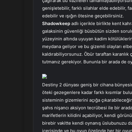
çağırarak bu vazifeleri tamamlayabiliyorsu
genişletebilir, farklı silahlar elde edebilir, 
edebilir ve ışığın ötesine geçebilirsiniz.
Shadowkeep
adlı içerikle birlikte kent kah
galaksinin güvenliği büsbütün sizden soruluy
yüzeyinin altında uyuyan kadim kötülüklerin 
meydana geliyor ve bu gizemli olayları elbett
kaldırabiliyorsunuz. Öbür taraftan karanlık
tutmanız gerekiyor. Bununla bir arada de oy
Destiny 2 dünyası geniş bir cihana bünyes
öteki gezegenlere kadar farklı kısımlar bul
sisteminin gizemlerini açığa çıkarabileceğiniz
şahıs nişancı aksiyon tecrübesi ile bir ar
marifetlerin kilidini açabiliyor, kendi görün
birebir vakitte kendi oynanış üslubunuzu d
içerisinde ve bu oyun özelinde her bir oyunc