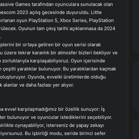
massive Games tarafından oyunculara sunulacak olan
mescom 2023 açılış gecesinde duyuruldu. Little
ırlanan oyun PlayStation 5, Xbox Series, PlayStation
rülecek. Oyunun tam çıkış tarihi açıklanmasa da 2024
.
iplerini bir ortaya getiren bir oyun serisi olarak
u üzere tekrar karanlık bir atmosfer bizleri bekliyor ve
rm zorluklarıyla karşılaşabiliyoruz. Oyun içerisinde
 çeşitli yaratıklar bulunuyor. Bu yaratıklardan kaçmak
oluşturuyor. Oyunda, evvelki üretimlerde olduğu
 alanlar ve daha fazlası yer alıyor.
ha evvel karşılaşmadığımız bir özellik sunuyor: İş
kter bulunuyor ve oyuncular istediklerini seçebiliyor.
birlikte oynayabiliyor, isterseniz de yapay zekayı
yorsunuz. Bu işbirliği modu, seride birinci sefer