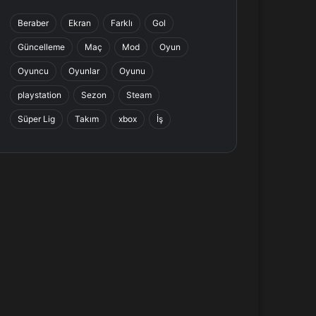
b
e
a
s
Beraber
Ekran
Farklı
Gol
o
d
g
A
Güncelleme
Maç
Mod
Oyun
o
I
r
p
Oyuncu
Oyunlar
Oyunu
k
n
a
p
playstation
Sezon
Steam
Süper Lig
Takım
xbox
İş
m