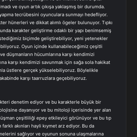
lmadı ve oyun artık çıkışa yaklaşmış bir durumda.
 yapma tecrübesini oyunculara sunmayı hedefliyor.
kter hünerleri ve dikkat alımlı ögeler bulunuyor. Tıpkı
yunda karakter geliştirme odaklı bir yapı benimsemiş
tediğimiz biçimde geliştirebiliyor, yeni yetenekler
iliyoruz. Oyun içinde kullanabileceğimiz çeşitli
r ve düşmanların hücumlarına karşı kendimizi
rına karşı kendimizi savunmak için sağa sola hakikat
ahla üstlere gerçek yükselebiliyoruz. Böylelikle
akabinde karşı taarruzlara geçebiliyoruz.
kteri denetim ediyor ve bu karakterle büyük bir
lojisine dayanıyor ve bu mitoloji içerisinde yer alan
düşman çeşitliliği epey etkileyici görünüyor ve bu tıp
farklı akınları hayli kıymet arz ediyor. Bu da
melerini sağlıyor ve oyunun sonuna ulaşmalarına