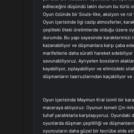
edileceğini düşündü lakin durum bu türlü o
Oyun özünde bir Souls-like, aksiyon ve rol
Oyun içerisinde ilgi cazip atmosferler, kara
çeşitteki öteki üretimlerde olduğu üzere o
durumda. Bu yapı sayesinde karakterimizi is
kazanabiliyor ve düşmanlara karşı çaba edeb
marifetlerle daha süratli hareket edebiliyo
savunabiliyoruz. Ayrıyeten bossların atakla
kayabiliyor, zıplayabiliyor ve elimizdeki sil
düşmanların taarruzlarından kaçabiliyor ve 
Oyun içerisinde Maymun Kral isimli bir kara
maceraya atılıyoruz. Oyunun temeli Çin mito
tuhaf yaratıklarla karşılaşıyoruz. Oyundaki 
oyunlarda düşman çeşitliliği ve düşmanların 
oyuncuların daha güzel bir tecrübe elde et