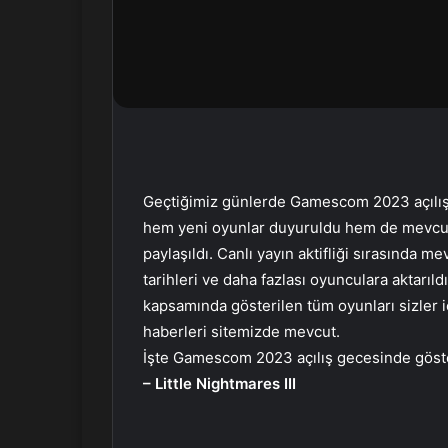
r
m
e
k
Geçtiğimiz günlerde Gamescom 2023 açılış ge
hem yeni oyunlar duyuruldu hem de mevcut o
paylaşıldı. Canlı yayın aktifliği sırasında m
tarihleri ve daha fazlası oyunculara aktarıld
kapsamında gösterilen tüm oyunları sizler 
haberleri sitemizde mevcut.
İşte Gamescom 2023 açılış gecesinde göste
– Little Nightmares III