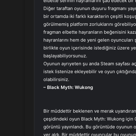
elbette serinin hayranlarını şad edecek bir 
Diğer taraftan oyunun duyuru fragmanı yay
bir ortamda iki farklı karakterin çeşitli koş
görülmemiş platform zorluklarını görebiliyoru
fragman elbette hayranların beğenisini ka
hayranlarını hem de yeni gelen oyuncuları ş
birlikte oyun içerisinde istediğiniz üzere ye
başlayabiliyorsunuz.
Oyunun ayrıyeten şu anda Steam sayfası aç
istek listenize ekleyebilir ve oyun çıktığı
olabilirsiniz.
– Black Myth: Wukong
Bir müddettir beklenen ve merak uyandıran 
çeşidindeki oyun Black Myth: Wukong için
görüntü yayınlandı. Bu görüntüde oyunun oyn
yer aldı. Bir müddettir oyuncular bu oyunun