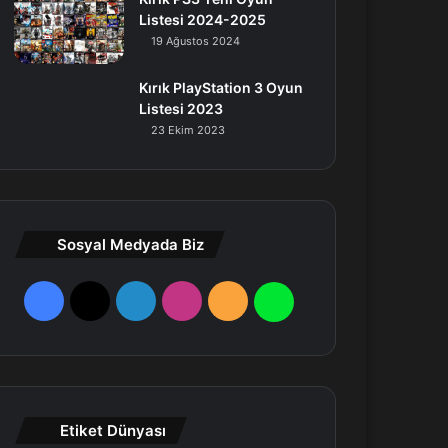
Listesi 2024-2025
19 Ağustos 2024
Kırık PlayStation 3 Oyun
Listesi 2023
23 Ekim 2023
Sosyal Medyada Biz
F
X
L
I
R
W
a
i
n
S
h
c
n
s
S
a
e
k
t
t
Etiket Dünyası