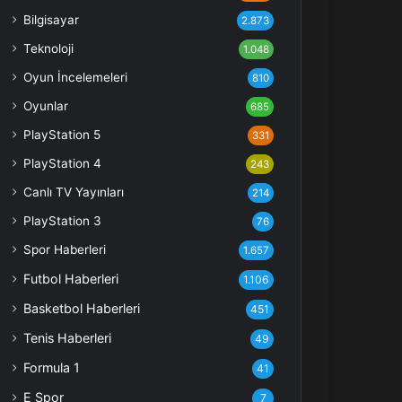
Bilgisayar
2.873
Teknoloji
1.048
Oyun İncelemeleri
810
Oyunlar
685
PlayStation 5
331
PlayStation 4
243
Canlı TV Yayınları
214
PlayStation 3
76
Spor Haberleri
1.657
Futbol Haberleri
1.106
Basketbol Haberleri
451
Tenis Haberleri
49
Formula 1
41
E Spor
7