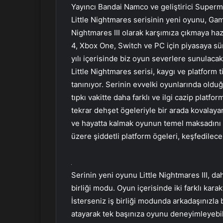
Yayıncı Bandai Namco ve geliştirici Super
Little Nightmares serisinin yeni oyunu, Ga
Nightmares III olarak karşımıza çıkmaya haz
4, Xbox One, Switch ve PC için piyasaya sü
yılı içerisinde biz oyun severlere sunulacak
Little Nightmares serisi, kaygı ve platform t
tanınıyor. Serinin evvelki oyunlarında olduğ
tıpkı vakitte daha farklı ve ilgi cazip platfo
tekrar dehşet ögeleriyle bir arada kovalayan
ve hayatta kalmak oyunun temel maksadını 
üzere şiddetli platform ögeleri, keşfedilecek
Serinin yeni oyunu Little Nightmares III, da
birliği modu. Oyun içerisinde iki farklı kara
İsterseniz iş birliği modunda arkadaşınızla 
atayarak tek başınıza oyunu deneyimleyebili