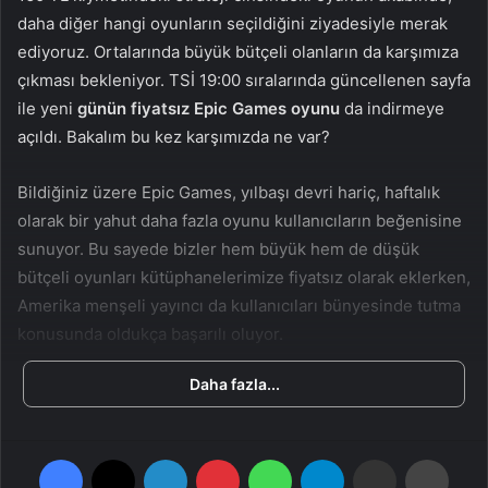
n
s
daha diğer hangi oyunların seçildiğini ziyadesiyle merak
X
t
ediyoruz. Ortalarında büyük bütçeli olanların da karşımıza
a
çıkması bekleniyor. TSİ 19:00 sıralarında güncellenen sayfa
g
ile yeni
günün fiyatsız Epic Games oyunu
da indirmeye
ö
açıldı. Bakalım bu kez karşımızda ne var?
n
d
Bildiğiniz üzere Epic Games, yılbaşı devri hariç, haftalık
e
olarak bir yahut daha fazla oyunu kullanıcıların beğenisine
r
m
sunuyor. Bu sayede bizler hem büyük hem de düşük
e
bütçeli oyunları kütüphanelerimize fiyatsız olarak eklerken,
k
Amerika menşeli yayıncı da kullanıcıları bünyesinde tutma
konusunda oldukça başarılı oluyor.
Daha fazla...
Günün Fiyatsız Epic Games Oyunu Hangisi?
Geçtiğimiz dakikalarda açıklanan yeni fiyatsız Epic Games
Facebook
X
LinkedIn
Pinterest
WhatsApp
Telegram
E-Posta ile paylaş
Yazdır
Store oyunu, Horizon Chase Turbo oldu. Bu oyun esasen