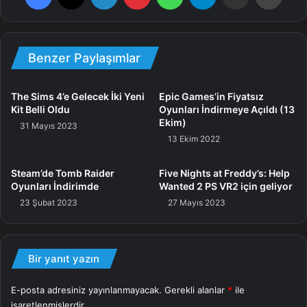
geçtiğimiz yılın Haziran ayı içerisinde de sunulmuştu.
Şayet o fırsatı kaçırmışsanız, önünüzde bir günlük yeni
fırsat var. Elinizi çabuk tutmanızda yarar var. Zira, yarın TSİ
Benzer Paylaşımlar
19:00 sonrasında sıradaki oyuna geçiş yapılacak.
The Sims 4’e Gelecek İki Yeni
Epic Games’in Fiyatsız
Kit Belli Oldu
Oyunları İndirmeye Açıldı (13
Ekim)
31 Mayıs 2023
Horizon Chase Turbo Hakkında
13 Ekim 2022
Eskilerin Lotus Esprit Turbo Challenge ve Out Run
Steam’de Tomb Raider
Five Nights at Freddy’s: Help
oyunlarını anımsatan Horizon Chase, Aquiris Game Studio
Oyunları İndirimde
Wanted 2 PS VR2 için geliyor
tarafından öncelikle iOS ve Android için geliştirilmişti. 2018
23 Şubat 2023
27 Mayıs 2023
yılında ise PlayStation 4, PC, Switch, Xbox One ve PC
platformlarına uyarlanarak Horizon Chase Turbo ismiyle
getirilmişti. Kırktan fazla farklı yerdeki yüzden fazla pistte
Bir yanıt yazın
yarıştığınız oyun, her bir etabı tamamlayabilmek için mutlak
E-posta adresiniz yayınlanmayacak.
Gerekli alanlar
*
ile
suretle karşınıza çıkan yakıt simgelerini ve yeni pistleri
işaretlenmişlerdir