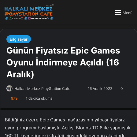
Menü
Bilgisayar
Günün Fiyatsız Epic Games
Oyunu İndirmeye Açıldı (16
Aralık)
Halkalı Merkez PlayStation Cafe
F
B
16 Aralık 2022
0
o
i
979
1 dakika okuma
PlayStation Tamir, PlayStation Cafe, PlayStation Bakım, Küçükçekmece
l
r
Halkalı PlayStation
l
e
o
-
Bildiğiniz üzere Epic Games mağazasının yılbaşı fiyatsız
w
p
oyun programı başlamıştı. Açılışı Bloons TD 6 ile yapmıştık.
o
o
160 TL kıymetindeki strateji cinsindeki oyunun akabinde,