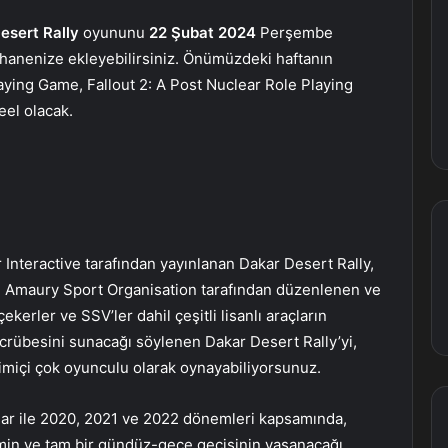
esert Rally
oyununu
22 Şubat 2024
Perşembe
hanenize ekleyebilirsiniz. Önümüzdeki haftanın
laying Game, Fallout 2: A Post Nuclear Role Playing
eel olacak.
 Interactive tarafından yayınlanan Dakar Desert Rally,
u. Amaury Sport Organisation tarafından düzenlenen ve
ekerler ve SSV’ler dahil çeşitli lisanlı araçların
tecrübesini sunacağı söylenen Dakar Desert Rally’yi,
vrimiçi çok oyunculu olarak oynayabiliyorsunuz.
lotlar ile 2020, 2021 ve 2022 dönemleri kapsamında,
imin ve tam bir gündüz-gece geçişinin yaşanacağı