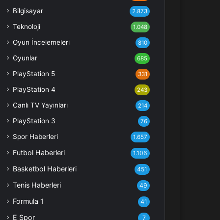
Bilgisayar
2.873
Teknoloji
1.048
Oyun İncelemeleri
810
Oyunlar
685
PlayStation 5
331
PlayStation 4
243
Canlı TV Yayınları
214
PlayStation 3
76
Spor Haberleri
1.657
Futbol Haberleri
1.106
Basketbol Haberleri
451
Tenis Haberleri
49
Formula 1
41
E Spor
7