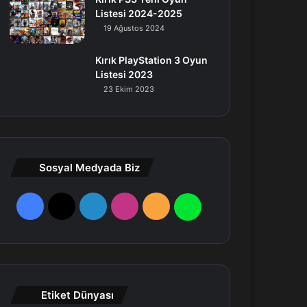
Listesi 2024-2025
19 Ağustos 2024
Kırık PlayStation 3 Oyun
Listesi 2023
23 Ekim 2023
Sosyal Medyada Biz
F
X
L
I
R
W
a
i
n
S
h
c
n
s
S
a
e
k
t
t
Etiket Dünyası