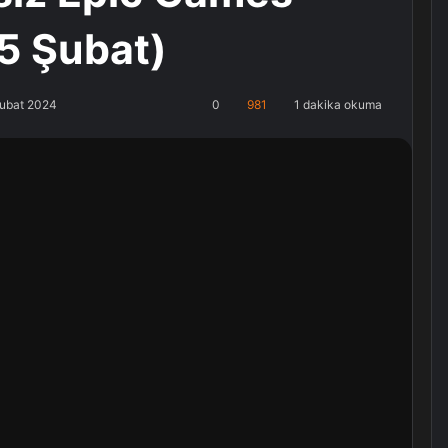
5 Şubat)
Şubat 2024
0
981
1 dakika okuma