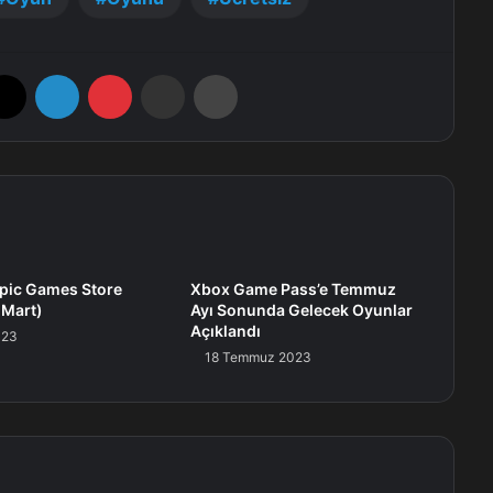
X
LinkedIn
Pinterest
E-Posta ile paylaş
Yazdır
Epic Games Store
Xbox Game Pass’e Temmuz
 Mart)
Ayı Sonunda Gelecek Oyunlar
Açıklandı
023
18 Temmuz 2023