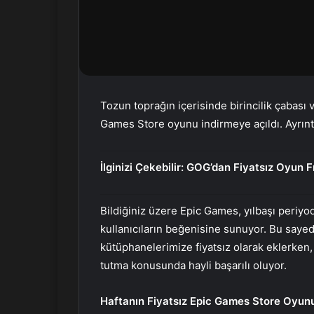
r
m
e
k
Tozun toprağın içerisinde birincilik çabası 
Games Store oyunu indirmeye açıldı. Ayrınt
İlginizi Çekebilir:
GOG’dan Fiyatsız Oyun Fı
Bildiğiniz üzere Epic Games, yılbaşı periyod
kullanıcıların beğenisine sunuyor. Bu saye
kütüphanelerimize fiyatsız olarak eklerken,
tutma konusunda hayli başarılı oluyor.
Haftanın Fiyatsız Epic Games Store Oyunu