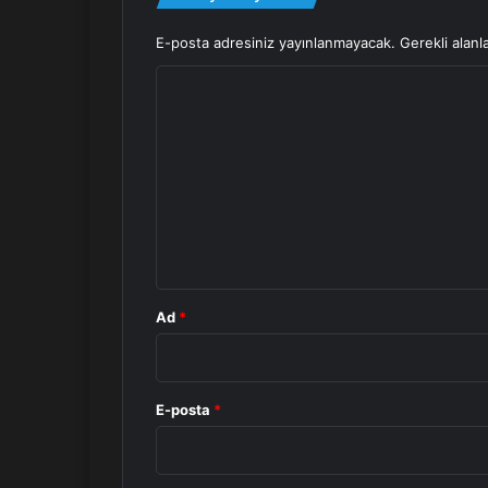
E-posta adresiniz yayınlanmayacak.
Gerekli alanl
Y
o
r
u
m
*
Ad
*
E-posta
*