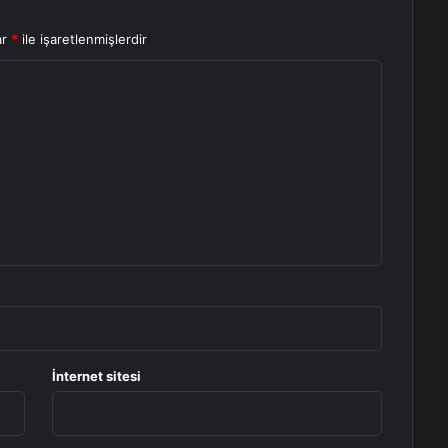
ar
*
ile işaretlenmişlerdir
İnternet sitesi