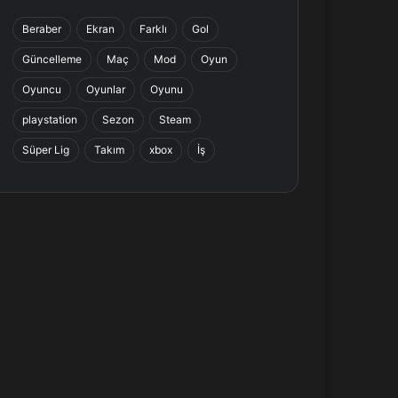
b
e
a
s
Beraber
Ekran
Farklı
Gol
o
d
g
A
Güncelleme
Maç
Mod
Oyun
o
I
r
p
Oyuncu
Oyunlar
Oyunu
k
n
a
p
playstation
Sezon
Steam
Süper Lig
Takım
xbox
İş
m