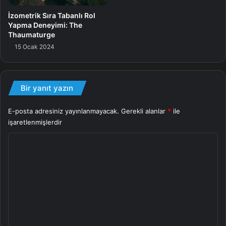
Game
Haziran
Oyun
Sunum
İzometrik Sıra Tabanlı Rol
Yapma Deneyimi: The
Thaumaturge
15 Ocak 2024
Bir yanıt yazın
E-posta adresiniz yayınlanmayacak.
Gerekli alanlar
*
ile
işaretlenmişlerdir
Y
o
r
u
m
*