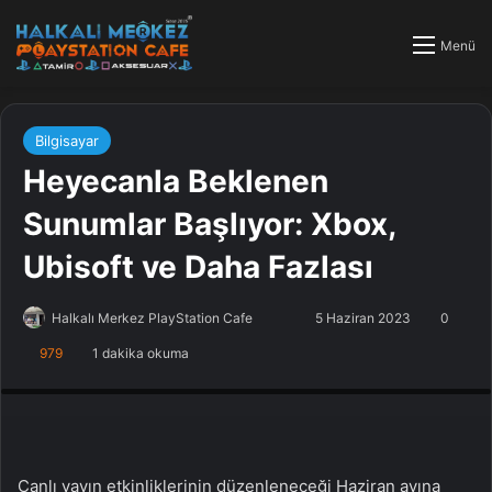
Menü
Bilgisayar
Heyecanla Beklenen
Sunumlar Başlıyor: Xbox,
Ubisoft ve Daha Fazlası
Halkalı Merkez PlayStation Cafe
F
B
5 Haziran 2023
0
o
i
979
1 dakika okuma
PlayStation Tamir, PlayStation Cafe, PlayStation Bakım, Küçükçekmece
l
r
Halkalı PlayStation
l
e
o
-
w
p
o
o
Canlı yayın etkinliklerinin düzenleneceği Haziran ayına