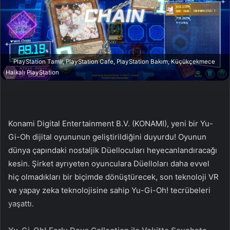
n
s
X
t
a
g
ö
PlayStation Tamir, PlayStation Cafe, PlayStation Bakım, Küçükçekmece
n
Halkalı PlayStation
d
e
r
m
Konami Digital Entertainment B.V. (KONAMI), yeni bir Yu-
e
Gi-Oh dijital oyununun geliştirildiğini duyurdu! Oyunun
k
dünya çapındaki nostaljik Düellocuları heyecanlandıracağı
kesin. Şirket ayrıyeten oyunculara Düelloları daha evvel
hiç olmadıkları bir biçimde dönüştürecek, son teknoloji VR
ve yapay zeka teknolojisine sahip Yu-Gi-Oh! tecrübeleri
yaşattı.