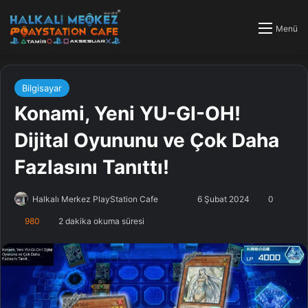
Menü
Bilgisayar
Konami, Yeni YU-GI-OH!
Dijital Oyununu ve Çok Daha
Fazlasını Tanıttı!
Halkalı Merkez PlayStation Cafe
F
B
6 Şubat 2024
0
o
i
980
2 dakika okuma süresi
l
r
l
e
o
-
w
p
o
o