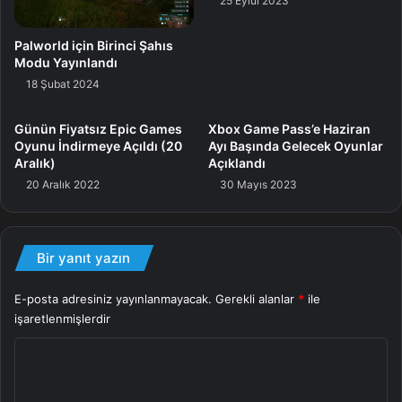
25 Eylül 2023
Uzunluk Color için yayınlanmış olan Yu-Gi-Oh! Duel
Monsters 4: Battle of Great Duelists. Daha fazla ayrıntı
Palworld için Birinci Şahıs
Modu Yayınlandı
önümüzdeki günlerde açıklanacak; gözünüz bizde olsun.
18 Şubat 2024
Yu-Gi-Oh! Düelloları için yeni bir VR deneyimi
Günün Fiyatsız Epic Games
Xbox Game Pass’e Haziran
Oyunu İndirmeye Açıldı (20
Ayı Başında Gelecek Oyunlar
Aralık)
Açıklandı
20 Aralık 2022
30 Mayıs 2023
Bir yanıt yazın
E-posta adresiniz yayınlanmayacak.
Gerekli alanlar
*
ile
işaretlenmişlerdir
Y
o