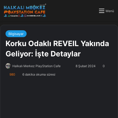
Menü
Bilgisayar
Korku Odaklı REVEIL Yakında
Geliyor: İşte Detaylar
Halkalı Merkez PlayStation Cafe
F
B
8 Şubat 2024
0
o
i
980
6 dakika okuma süresi
l
r
l
e
o
-
w
p
o
o
n
s
X
t