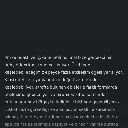
a
g
ö
n
d
e
r
m
Korku odaklı ve öykü temelli bu imal bize gerçekçi bir
e
dehşet tecrübesi sunmak istiyor. Üretimde
k
keşfedebileceğimiz epeyce fazla etkileşim ögesi yer alıyor.
Klasik dehşet oyunlarında olduğu üzere etrafı
keşfedebiliyor, etrafta bulunan objelerle farklı formlarda
etkileşime geçebiliyor ve birebir vakitte içerisinde
bulunduğumuz bölgeyi dilediğimiz biçimde geçebiliyoruz.
Dikkat cazip görselliği ve animasyon şekli ile karşımıza
çıkmayı hedefleyen üretimde birtakım noktalarda elbette
epeyce fazla korkmaya başlıyor ve birebir vakitte burada