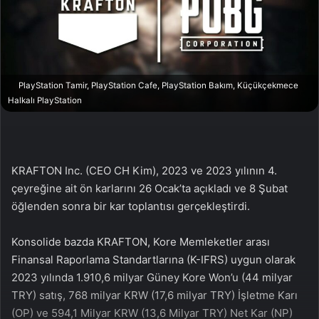
n
s
X
t
a
g
ö
PlayStation Tamir, PlayStation Cafe, PlayStation Bakım, Küçükçekmece
n
Halkalı PlayStation
d
e
r
m
KRAFTON Inc. (CEO CH Kim), 2023 ve 2023 yılının 4.
e
çeyreğine ait ön karlarını 26 Ocak’ta açıkladı ve 8 Şubat
k
öğlenden sonra bir kar toplantısı gerçekleştirdi.
Konsolide bazda KRAFTON, Kore Memleketler arası
Finansal Raporlama Standartlarına (K-IFRS) uygun olarak
2023 yılında 1.910,6 milyar Güney Kore Won’u (44 milyar
TRY) satış, 768 milyar KRW (17,6 milyar TRY) İşletme Karı
(OP) ve 594,1 Milyar KRW (13,6 Milyar TRY) Net Kar (NP)