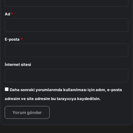
Ad
*
E-posta
*
İnternet sitesi
Daha sonraki yorumlarımda kullanılması için adım, e-posta
adresim ve site adresim bu tarayıcıya kaydedilsin.
CEO Kim kelamlarını şöyle tamamladı: “Geçen yıl bilhassa
PUBG: BATTLEGROUNDS IP’si aracılığıyla istikrarlı bir
performans elde ederek, gelecek birçok oyunu garanti
altına almaya odaklanabildik. Artık ileriye gerçek bir adım