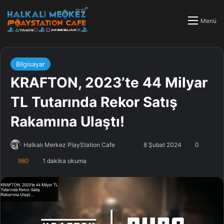
Menü
Bilgisayar
KRAFTON, 2023’te 44 Milyar
TL Tutarında Rekor Satış
Rakamına Ulaştı!
Halkalı Merkez PlayStation Cafe
F
B
8 Şubat 2024
0
o
i
980
1 dakika okuma
l
r
l
e
o
-
w
p
o
o