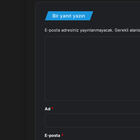
Bir yanıt yazın
E-posta adresiniz yayınlanmayacak.
Gerekli alanl
Y
o
r
u
m
*
Ad
*
E-posta
*