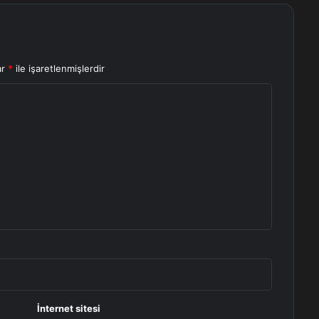
ar
*
ile işaretlenmişlerdir
İnternet sitesi