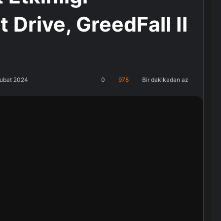
 Drive, GreedFall II
Şubat 2024
0
978
Bir dakikadan az