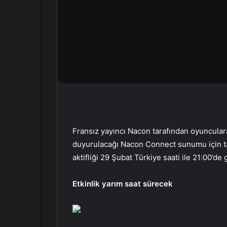
n
d
e
r
m
e
k
Fransız yayıncı Nacon tarafından oyunculara
duyurulacağı Nacon Connect sunumu için tari
aktifliği 29 Şubat Türkiye saati ile 21:00’de 
Etkinlik yarım saat sürecek