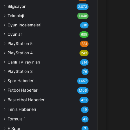
Bilgisayar
2.873
Teknoloji
1.048
Oyun İncelemeleri
810
Oyunlar
685
PlayStation 5
331
PlayStation 4
243
Canlı TV Yayınları
214
PlayStation 3
76
Spor Haberleri
1.657
Futbol Haberleri
1.106
Basketbol Haberleri
451
Tenis Haberleri
49
Formula 1
41
E Spor
7