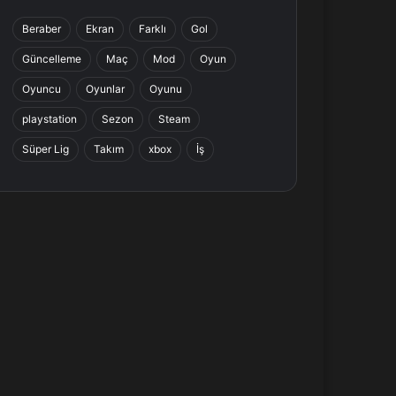
b
e
a
s
Beraber
Ekran
Farklı
Gol
o
d
g
A
Güncelleme
Maç
Mod
Oyun
o
I
r
p
Oyuncu
Oyunlar
Oyunu
k
n
a
p
playstation
Sezon
Steam
Süper Lig
Takım
xbox
İş
m