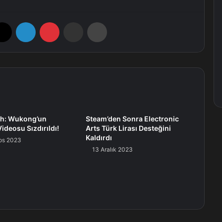
X
LinkedIn
Pinterest
E-Posta ile paylaş
Yazdır
th: Wukong’un
Steam’den Sonra Electronic
ideosu Sızdırıldı!
Arts Türk Lirası Desteğini
Kaldırdı
os 2023
13 Aralık 2023