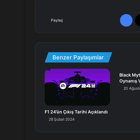
Facebook
Paylaş
Benzer Paylaşımlar
Black My
Oynanış V
20 Ağust
F1 24’ün Çıkış Tarihi Açıklandı
28 Şubat 2024