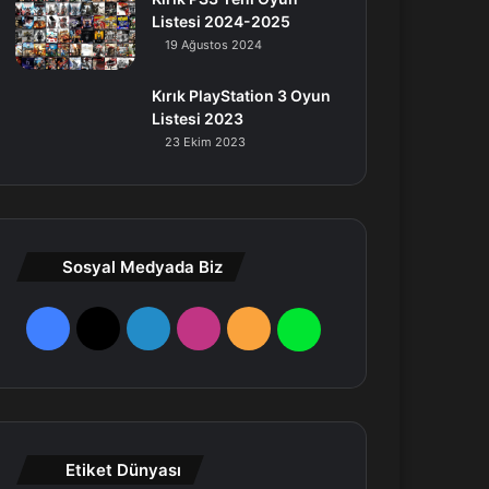
Listesi 2024-2025
19 Ağustos 2024
Kırık PlayStation 3 Oyun
Listesi 2023
23 Ekim 2023
Sosyal Medyada Biz
F
X
L
I
R
W
a
i
n
S
h
c
n
s
S
a
e
k
t
t
Etiket Dünyası