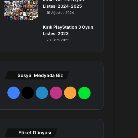
Listesi 2024-2025
19 Ağustos 2024
Kırık PlayStation 3 Oyun
Listesi 2023
23 Ekim 2023
Sosyal Medyada Biz
F
X
L
I
R
W
a
i
n
S
h
c
n
s
S
a
e
k
t
t
Etiket Dünyası