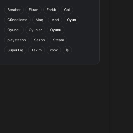
b
e
a
s
Beraber
Ekran
Farklı
Gol
o
d
g
A
Güncelleme
Maç
Mod
Oyun
o
I
r
p
Oyuncu
Oyunlar
Oyunu
k
n
a
p
playstation
Sezon
Steam
Süper Lig
Takım
xbox
İş
m