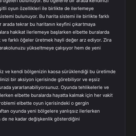
a ögeleri bulunuyor. Bu ögelerle bir arada kendinizi
itli oyun özellikleri ile birlikte de ilerlemeye
temi bulunuyor. Bu harita sistemi ile birlikte farklı
ir arada tekrar bu haritanın keyfini çıkartmaya
talara hakikat ilerlemeye başlarken elbette buralarda
 ve farklı öğeler üretmek hayli değer arz ediyor. Zira
 karakolunuzu yükseltmeye çalışıyor hem de yeni
niz ve kendi bölgenizin kaosa sürüklendiği bu üretimde
nizi bir aksiyon içerisinde görebiliyor ve eşsiz
urada yararlanabiliyorsunuz. Oyunda tehlikelerle ve
erlerken elbette buralarda hayatta kalmak için her vakit
problemi elbette oyun içerisindeki o gergin
ftan oyunda yeni bölgelere yanlışsız ilerlerken
n de ne kadar değişkenlik gösterdiğini