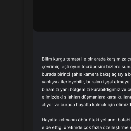
r
m
e
k
Bilim kurgu teması ile bir arada karşımıza
çevrimiçi eşli oyun tecrübesini bizlere sun
burada birinci şahıs kamera bakış açısıyla b
yanlışsız ilerleyebilir, buraları işgal etmeye
binamızı yani bölgemizi kurabildiğimiz ve b
elimizdeki silahları düşmanlara karşı kullan
alıyor ve burada hayatta kalmak için elimi
Hayatta kalmanın öbür öteki yollarını bulabi
elde ettiği üretimde çok fazla özelleştirme 