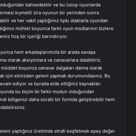
n olduğundan bahsedebilir ve bu üslup oyunlarda
stermesi kıymetli zira oyunun bir yerinden sonra
bilir ve her vakit yaptığımız tıpkı ataklarla oyundan
dığımız mühlet boyunca farklı oyun modlarının bizlere
miz hoş bir içeriği barındırıyor.
yunca hem arkadaşlarımızla bir arada savaşa
ma olarak aksiyonlara ve canavarlara dalabiliriz.
 müddet boyunca canavar dalgaları daima olarak
ak için elinizden geleni yapmak durumundasınız. Bu
evam ediyor ve burada elde ettiğiniz kaynakları
oyunda bu biçim iki farklı modun olduğundan
di bölgenizi daha süratli bir formda geliştirebilir hem
edebilirsiniz.
geleni yaptığınız üretimde etrafı keşfetmek epey değer