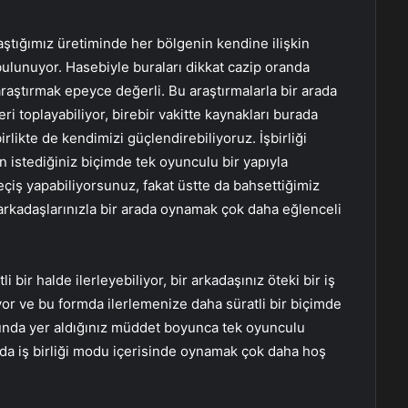
laştığımız üretiminde her bölgenin kendine ilişkin
 bulunuyor. Hasebiyle buraları dikkat cazip oranda
araştırmak epeyce değerli. Bu araştırmalarla bir arada
ri toplayabiliyor, birebir vakitte kaynakları burada
birlikte de kendimizi güçlendirebiliyoruz. İşbirliği
an istediğiniz biçimde tek oyunculu bir yapıyla
eçiş yapabiliyorsunuz, fakat üstte da bahsettiğimiz
arkadaşlarınızla bir arada oynamak çok daha eğlenceli
i bir halde ilerleyebiliyor, bir arkadaşınız öteki bir iş
iyor ve bu formda ilerlemenize daha süratli bir biçimde
nda yer aldığınız müddet boyunca tek oyunculu
ada iş birliği modu içerisinde oynamak çok daha hoş