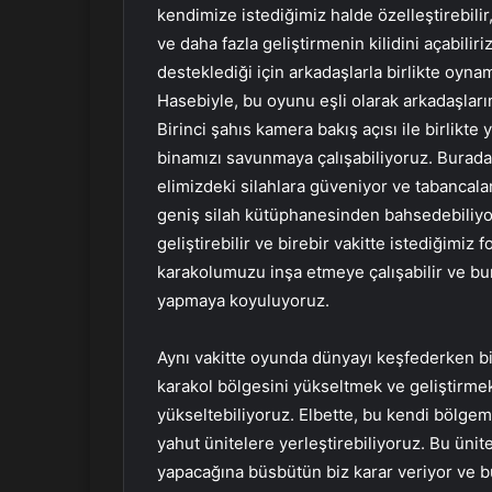
kendimize istediğimiz halde özelleştirebilir
ve daha fazla geliştirmenin kilidini açabiliri
desteklediği için arkadaşlarla birlikte oynam
Hasebiyle, bu oyunu eşli olarak arkadaşları
Birinci şahıs kamera bakış açısı ile birlikte
binamızı savunmaya çalışabiliyoruz. Burad
elimizdeki silahlara güveniyor ve tabancala
geniş silah kütüphanesinden bahsedebiliyo
geliştirebilir ve birebir vakitte istediğimi
karakolumuzu inşa etmeye çalışabilir ve bur
yapmaya koyuluyoruz.
Aynı vakitte oyunda dünyayı keşfederken bi
karakol bölgesini yükseltmek ve geliştirmek i
yükseltebiliyoruz. Elbette, bu kendi bölgem
yahut ünitelere yerleştirebiliyoruz. Bu üni
yapacağına büsbütün biz karar veriyor ve bu