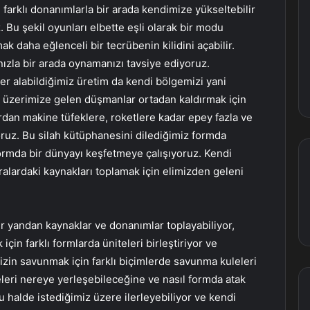
, farklı donanımlarla bir arada kendimize yükseltebilir
z. Bu şekil oyunları elbette eşli olarak bir modu
ak daha eğlenceli bir tecrübenin kilidini açabilir.
nızla bir arada oynamanızı tavsiye ediyoruz.
 yer alabildiğimiz üretim da kendi bölgemizi yani
a üzerimize gelen düşmanlar ortadan kaldırmak için
rdan makine tüfeklere, roketlere kadar epey fazla ve
ruz. Bu silah kütüphanesini dilediğimiz formda
z formda bir dünyayı keşfetmeye çalışıyoruz. Kendi
alardaki kaynakları toplamak için elimizden geleni
r yandan kaynaklar ve donanımlar toplayabiliyor,
çin farklı formlarda üniteleri birleştiriyor ve
izin savunmak için farklı biçimlerde savunma kuleleri
teleri nereye yerleşebileceğine ve nasıl formda atak
 halde istediğimiz üzere ilerleyebiliyor ve kendi