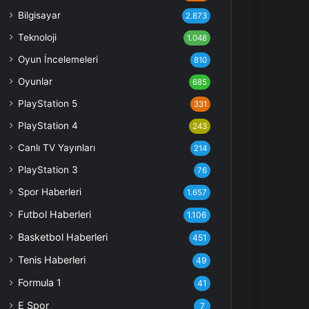
Bilgisayar
2.873
Teknoloji
1.048
Oyun İncelemeleri
810
Oyunlar
685
PlayStation 5
331
PlayStation 4
243
Canlı TV Yayınları
214
PlayStation 3
76
Spor Haberleri
1.657
Futbol Haberleri
1.106
Basketbol Haberleri
451
Tenis Haberleri
49
Formula 1
41
E Spor
7