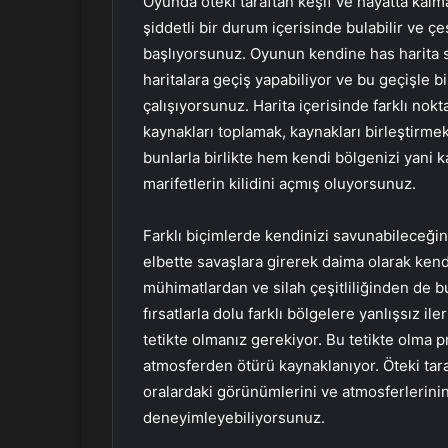
Oyunda öteki taraftan keşif ve hayatta kalm
şiddetli bir durum içerisinde bulabilir ve çeş
başlıyorsunuz. Oyunun kendine has harita sis
haritalara geçiş yapabiliyor ve bu geçişle b
çalışıyorsunuz. Harita içerisinde farklı nok
kaynakları toplamak, kaynakları birleştirmek
bunlarla birlikte hem kendi bölgenizi yani
marifetlerin kilidini açmış oluyorsunuz.
Farklı biçimlerde kendinizi savunabileceği
elbette savaşlara girerek daima olarak kendi
mühimatlardan ve silah çeşitliliğinden de b
fırsatlarla dolu farklı bölgelere yanlışsız il
tetikte olmanız gerekiyor. Bu tetikte olma 
atmosferden ötürü kaynaklanıyor. Öteki tara
oralardaki görünümlerini ve atmosferlerini
deneyimleyebiliyorsunuz.