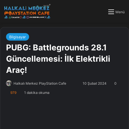
Menü
Bilgisayar
PUBG: Battlegrounds 28.1
Güncellemesi: İlk Elektrikli
Araç!
Halkalı Merkez PlayStation Cafe
F
B
10 Şubat 2024
0
o
i
979
1 dakika okuma
l
r
l
e
o
-
w
p
o
o