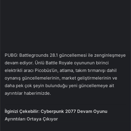
n
s
X
t
a
g
ö
n
d
e
PUBG: Battlegrounds 28.1 güncellemesi ile zenginleşmeye
r
devam ediyor. Ünlü Battle Royale oyununun birinci
m
elektrikli aracı Picobüs’ün, atlama, takım tırmanışı dahil
e
oynanış güncellemelerinin, market geliştirmelerinin ve
k
daha pek çok şeyin bulunduğu yeni güncellemeye ait
ayrıntılar haberimizde.
İlginizi Çekebilir:
Cyberpunk 2077 Devam Oyunu
Ayrıntıları Ortaya Çıkıyor