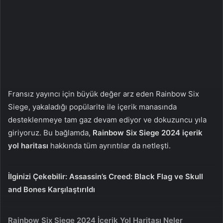
n
s
X
t
a
g
ö
n
d
e
Fransız yayıncı için büyük değer arz eden Rainbow Six
r
Siege, yakaladığı popülarite ile içerik manasında
m
desteklenmeye tam gaz devam ediyor ve dokuzuncu yıla
e
giriyoruz. Bu bağlamda,
Rainbow Six Siege 2024 içerik
k
yol haritası
hakkında tüm ayrıntılar da netleşti.
İlginizi Çekebilir:
Assassin’s Creed: Black Flag ve Skull
and Bones Karşılaştırıldı
Rainbow Six Siege 2024 İçerik Yol Haritası Neler