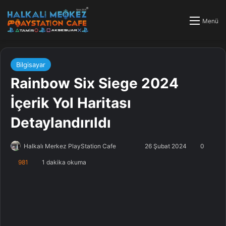
Menü
Bilgisayar
Rainbow Six Siege 2024
İçerik Yol Haritası
Detaylandırıldı
Halkalı Merkez PlayStation Cafe
F
B
26 Şubat 2024
0
o
i
981
1 dakika okuma
l
r
l
e
o
-
w
p
o
o